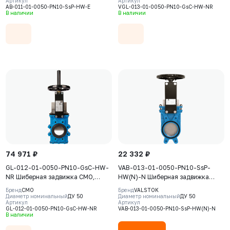
Артикул
Артикул
(GG25), нож AISI304, седловое
корпус GJS-400-15 (GGG40) нож
AB-011-01-0050-PN10-SsP-HW-E
VGL-013-01-0050-PN10-GsC-HW-NR
уплотнение EPDM
AISI304, уплотнение Natural
В наличии
В наличии
Rubber
74 971 ₽
22 332 ₽
GL-012-01-0050-PN10-GsC-HW-
VAB-013-01-0050-PN10-SsP-
NR Шиберная задвижка CMO,
HW(N)-N Шиберная задвижка
серия GL, DN0050, PN10, штурвал,
Valstok, серия VAB, DN0050, PN10,
Бренд
CMO
Бренд
VALSTOK
выдвижной шток, корпус GJS-
штурвал, невыдвижной шток,
Диаметр номинальный
ДУ 50
Диаметр номинальный
ДУ 50
Артикул
Артикул
500-7 (GGG50), нож AISI304,
корпус GJS-400-15 (GGG40), нож
GL-012-01-0050-PN10-GsC-HW-NR
VAB-013-01-0050-PN10-SsP-HW(N)-N
седловое уплотнение Natural
AISI304, седловое уплотнение
В наличии
Rubber
NBR