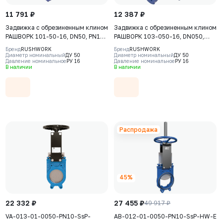
11 791 ₽
12 387 ₽
Задвижка с обрезиненным клином
Задвижка с обрезиненным клином
РАШВОРК 101-50-16, DN50, PN16,
РАШВОРК 103-050-16, DN050,
корпус - GJS-500-7 (GGG50),
PN16, корпус-GJS-500-7
Бренд
RUSHWORK
Бренд
RUSHWORK
клин - GJS-500-7 (GGG50),
(GGG50), клин-GJS-500-7
Диаметр номинальный
ДУ 50
Диаметр номинальный
ДУ 50
Давление номинальное
РУ 16
Давление номинальное
РУ 16
уплотнение - EPDM, Ф/Ф, штурвал
(GGG50), уплотнение-EPDM, Ф/Ф,
В наличии
В наличии
ISO5210, F10, с голым штоком
Распродажа
45%
22 332 ₽
27 455 ₽
49 917 ₽
VA-013-01-0050-PN10-SsP-
AB-012-01-0050-PN10-SsP-HW-E