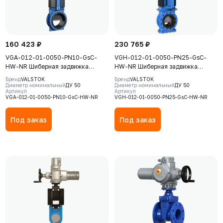
160 423 ₽
230 765 ₽
VGA-012-01-0050-PN10-GsC-
VGH-012-01-0050-PN25-GsC-
HW-NR Шиберная задвижка
HW-NR Шиберная задвижка
Valstok, серия VGA, DN0050, PN10,
Valstok, серия VGH, DN0050,
Бренд
VALSTOK
Бренд
VALSTOK
штурвал, выдвижной шток, корпус
PN25, штурвал, выдвижной шток,
Диаметр номинальный
ДУ 50
Диаметр номинальный
ДУ 50
Артикул
Артикул
GJS-500-7 (GGG50), нож AISI304,
корпус GJS-500-7 (GGG50), нож
VGA-012-01-0050-PN10-GsC-HW-NR
VGH-012-01-0050-PN25-GsC-HW-NR
седловое уплотнение Natural
AISI304, седловое уплотнение
Rubber
Natural Rubber
Под заказ
Под заказ