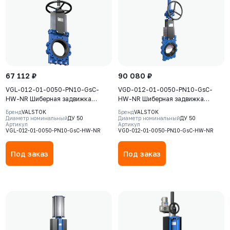
67 112 ₽
90 080 ₽
VGL-012-01-0050-PN10-GsC-
VGD-012-01-0050-PN10-GsC-
HW-NR Шиберная задвижка
HW-NR Шиберная задвижка
Valstok, серия VGL, DN0050, PN10,
Valstok, серия VGD, DN0050, PN10,
Бренд
VALSTOK
Бренд
VALSTOK
штурвал, выдвижной шток, корпус
штурвал, выдвижной шток, корпус
Диаметр номинальный
ДУ 50
Диаметр номинальный
ДУ 50
Артикул
Артикул
GJS-500-7 (GGG50), нож AISI304,
GJS-500-7 (GGG50), нож AISI304,
VGL-012-01-0050-PN10-GsC-HW-NR
VGD-012-01-0050-PN10-GsC-HW-NR
седловое уплотнение Natural
седловое уплотнение Natural
Rubber
Rubber
Под заказ
Под заказ