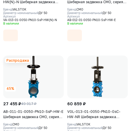
HW(N)-N Шиберная задвижка
Шиберная задвижка CMO, серия
Valstok, серия VA, DN0050, PN10,
АВ, DN50, РN10, штурвал,
Бренд
VALSTOK
Бренд
CMO
штурвал, невыдвижной шток,
выдвижной шток, корпус GJS-
Диаметр номинальный
ДУ 50
Диаметр номинальный
ДУ 50
Артикул
Артикул
корпус GJS-400-15 (GGG40), нож
500-7 (GGG50), нож AISI304,
VA-013-01-0050-PN10-SsP-HW(N)-N
AB-012-01-0050-PN10-SsP-HW-E
AISI304, седловое уплотнение
седловое уплотнение EPDM
В наличии
В наличии
NBR
Распродажа
45%
27 455 ₽
60 859 ₽
49 917 ₽
AB-011-01-0050-PN10-SsP-HW-E
VGL-013-01-0050-PN10-GsC-
Шиберная задвижка CMO, серия
HW-NR Шиберная задвижка
АВ, DN50, РN10, штурвал,
Valstok, серия VGL, DN 0050,
Бренд
CMO
Бренд
VALSTOK
выдвижной шток, корпус GJL-250
PN10, штурвал, выдвижной шток,
Диаметр номинальный
ДУ 50
Диаметр номинальный
ДУ 50