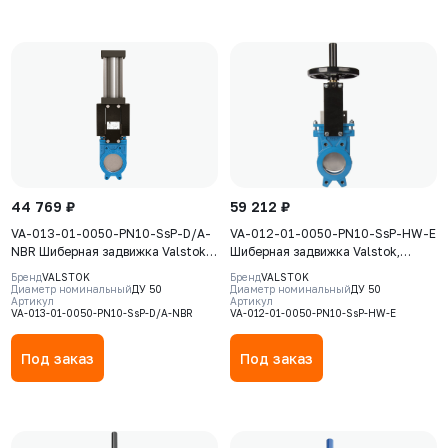
44 769 ₽
59 212 ₽
VA-013-01-0050-PN10-SsP-D/A-
VA-012-01-0050-PN10-SsP-HW-E
NBR Шиберная задвижка Valstok,
Шиберная задвижка Valstok,
серия VA, DN 0050, PN=10 Бар,
серия VА, DN 0050, PN=10 Бар,
Бренд
VALSTOK
Бренд
VALSTOK
пневмопривод двойного действия,
штурвал, выдвижной шток, корпус
Диаметр номинальный
ДУ 50
Диаметр номинальный
ДУ 50
Артикул
Артикул
корпус GJS-400-15 (GGG40), нож
GJS-500-7 (GGG50) , нож AISI304,
VA-013-01-0050-PN10-SsP-D/A-NBR
VA-012-01-0050-PN10-SsP-HW-E
AISI304, NBR
седловое уплотнение EPDM
Под заказ
Под заказ