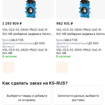
1 293 509 ₽
982 931 ₽
VGL-013-01-0600-PN10-GsC-R-
VGL-013-01-0500-PN10-GsC-R-
ISO-NR Шиберная задвижка Valstok,
ISO-NR Шиберная задвижка Valsto
серия VGL, DN 0600, PN10, редуктор
серия VGL, DN 0500, PN10, редукт
Бренд
VALSTOK
Бренд
VALSTOK
(ISO-фланец), выдвижной шток,
(ISO-фланец) выдвижной шток,
Диаметр номинальный
ДУ 600
Диаметр номинальный
ДУ 500
корпус GJS-400-15 (GGG40) нож
Артикул
корпус GJS-400-15 (GGG40) нож
Артикул
VGL-013-01-0600-PN10-GsC-R-
VGL-013-01-0500-PN10-GsC-R-
AISI304, уплотнение Natural Rubber
AISI304, уплотнение Natural Rubb
ISO-NR
ISO-NR
В наличии
В наличии
Как сделать заказ на KS-RUS?
Выберите товары и добавьте
Заполните данные, выберите
их в корзину
доставку