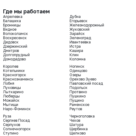
Где мы работаем
Апрелевка
Дубна
Балашиха
Егорьевск
Бронницы
Железнодорожный
Видное
Жуковский
Волоколамск
Зарайск
Воскресенск
Зеленоград
Дедовск
Ивантеевка
Дзержинский
Истра
Дмитров
Кашира
Долгопрудный
Клин
Домодедово
Коломна
Королев
Ногинск
Котельники
Одинцово
Красногорск
Озеры
Краснознаменск
Орехово Зуево
Лобня
Павловский посад
Луховицы
Подольск
Лыткарино
Протвино
Люберцы
Пушкино
Можайск
Пущино
Мытищи
Раменское
Наро-Фоминск
Реутов
Руза
Черноголовка
Сергиев Посад
Чехов
Серпухов
Шатура
Солнечногорск
Щербинка
Ступино
Щелково