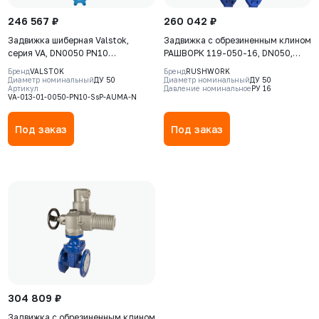
246 567 ₽
260 042 ₽
Задвижка шиберная Valstok,
Задвижка с обрезиненным клином
серия VA, DN0050 PN10
РАШВОРК 119-050-16, DN050,
невыдвижной шток, корпус GJS-
PN16, корпус - GJS-500-7
Бренд
VALSTOK
Бренд
RUSHWORK
400-15 (GGG40), нож AISI 304,
(GGG50), клин - GJS-500-7
Диаметр номинальный
ДУ 50
Диаметр номинальный
ДУ 50
Артикул
Давление номинальное
РУ 16
NBR, Электропривод AUMA SA
(GGG50), уплотнение - EPDM, Ф/
VA-013-01-0050-PN10-SsP-AUMA-N
07.6 380В
Ф, с электроприводом EMD05
Basic, 380В
Под заказ
Под заказ
304 809 ₽
Задвижка с обрезиненным клином