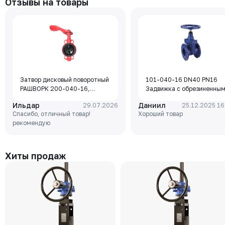
Отзывы на товары
Затвор дисковый поворотный
101-040-16 DN40 PN16
РАШВОРК 200-040-16,
Задвижка с обрезиненны
DN040, PN16, корпус - GJL-
клином Rushwork, корпус-
Ильдар
Даниил
29.07.2026
25.12.2025 16
250 (GG25), диск - GJS-400-
чугун, клин-EPDM,
Спасибо, отличный товар!
Хороший товар
15 (GGG40), уплотнение -
Tmax=110°C Ф/Ф
рекомендую
EPDM, М/Ф, рукоятка
Хиты продаж