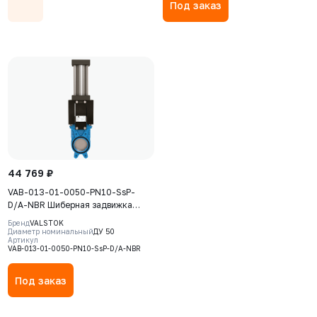
Под заказ
44 769 ₽
VAB-013-01-0050-PN10-SsP-
D/A-NBR Шиберная задвижка
Valstok, серия VAB, DN 0050,
Бренд
VALSTOK
PN=10 Бар, пневмопривод
Диаметр номинальный
ДУ 50
Артикул
двойного действия, корпус GJS-
VAB-013-01-0050-PN10-SsP-D/A-NBR
400-15 (GGG40), нож AISI304,
седловое уплотнение NBR
Под заказ