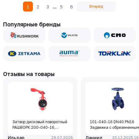
...
1
2
3
5
6
Вперёд
Популярные бренды
Отзывы на товары
Затвор дисковый поворотный
101-040-16 DN40 PN16
РАШВОРК 200-040-16,
Задвижка с обрезиненны
DN040, PN16, корпус - GJL-
клином Rushwork, корпус-
Ильдар
Даниил
29.07.2026
25.12.2025 16
250 (GG25), диск - GJS-400-
чугун, клин-EPDM,