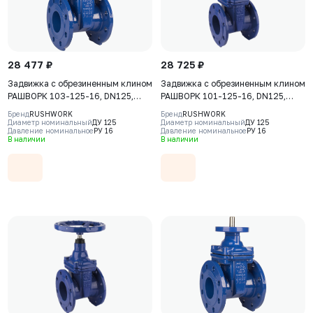
28 477 ₽
28 725 ₽
Задвижка с обрезиненным клином
Задвижка с обрезиненным клином
РАШВОРК 103-125-16, DN125,
РАШВОРК 101-125-16, DN125,
PN16, корпус-GJS-500-7
PN16, корпус - GJS-500-7
Бренд
RUSHWORK
Бренд
RUSHWORK
(GGG50), клин-GJS-500-7
(GGG50), клин - GJS-500-7
Диаметр номинальный
ДУ 125
Диаметр номинальный
ДУ 125
Давление номинальное
РУ 16
Давление номинальное
РУ 16
(GGG50), уплотнение-EPDM, Ф/Ф,
(GGG50), уплотнение - EPDM, Ф/
В наличии
В наличии
ISO5210, F10, с голым штоком
Ф, штурвал