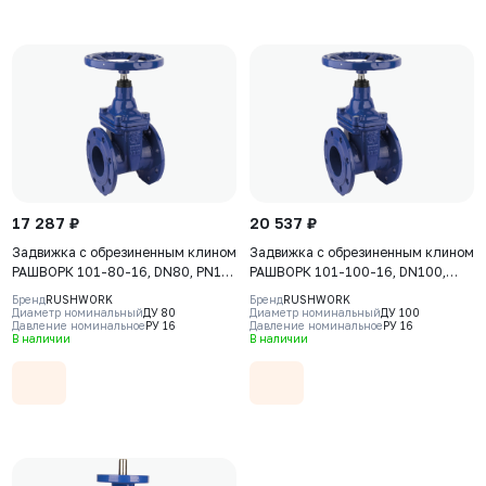
17 287 ₽
20 537 ₽
Задвижка с обрезиненным клином
Задвижка с обрезиненным клином
РАШВОРК 101-80-16, DN80, PN16,
РАШВОРК 101-100-16, DN100,
корпус - GJS-500-7 (GGG50),
PN16, корпус - GJS-500-7
Бренд
RUSHWORK
Бренд
RUSHWORK
клин - GJS-500-7 (GGG50),
(GGG50), клин - GJS-500-7
Диаметр номинальный
ДУ 80
Диаметр номинальный
ДУ 100
Давление номинальное
РУ 16
Давление номинальное
РУ 16
уплотнение - EPDM, Ф/Ф, штурвал
(GGG50), уплотнение - EPDM, Ф/
В наличии
В наличии
Ф, штурвал