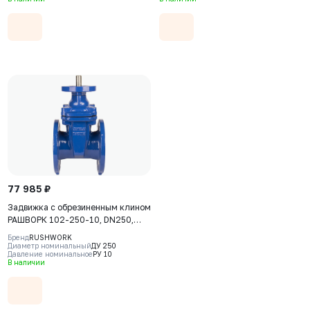
Ф, штурвал
Ф, штурвал
77 985 ₽
Задвижка с обрезиненным клином
РАШВОРК 102-250-10, DN250,
PN10, корпус GGG50, клин -
Бренд
RUSHWORK
GGG50, уплотнение - EPDM, Ф/Ф,
Диаметр номинальный
ДУ 250
Давление номинальное
РУ 10
ISO5210, с голым штоком
В наличии