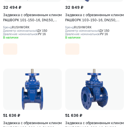
32 494 ₽
32 849 ₽
Задвижка с обрезиненным клином
Задвижка с обрезиненным клином
РАШВОРК 101-150-16, DN150,
РАШВОРК 103-150-16, DN150,
PN16, корпус - GJS-500-7
PN16, корпус-GJS-500-7
Бренд
RUSHWORK
Бренд
RUSHWORK
(GGG50), клин - GJS-500-7
(GGG50), клин-GJS-500-7
Диаметр номинальный
ДУ 150
Диаметр номинальный
ДУ 150
Давление номинальное
РУ 16
Давление номинальное
РУ 16
(GGG50), уплотнение - EPDM, Ф/
(GGG50), уплотнение-EPDM, Ф/Ф,
В наличии
В наличии
Ф, штурвал
ISO5210, F10, с голым штоком
51 636 ₽
51 636 ₽
Задвижка с обрезиненным клином
Задвижка с обрезиненным клином