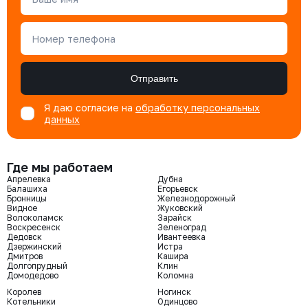
Номер телефона
Отправить
Я даю согласие на
обработку персональных
данных
Где мы работаем
Апрелевка
Дубна
Балашиха
Егорьевск
Бронницы
Железнодорожный
Видное
Жуковский
Волоколамск
Зарайск
Воскресенск
Зеленоград
Дедовск
Ивантеевка
Дзержинский
Истра
Дмитров
Кашира
Долгопрудный
Клин
Домодедово
Коломна
Королев
Ногинск
Котельники
Одинцово