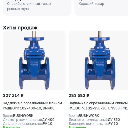
Спасибо, отличный товар!
Хороший товар
15 (GGG40), уплотнение -
Tmax=110°C Ф/Ф
рекомендую
EPDM, М/Ф, рукоятка
Хиты продаж
307 214 ₽
283 582 ₽
Задвижка с обрезиненным клином
Задвижка с обрезиненным клином
РАШВОРК 102-400-10, DN400,
РАШВОРК 102-350-10, DN350, PN1
PN10, корпус GGG50, клин - GGG50,
корпус GGG50, клин - GGG50,
Бренд
RUSHWORK
Бренд
RUSHWORK
уплотнение - EPDM, Ф/Ф, ISO5210, с
уплотнение - EPDM, Ф/Ф, ISO5210,
Диаметр номинальный
ДУ 400
Диаметр номинальный
ДУ 350
голым штоком
Давление номинальное
РУ 10
голым штоком
Давление номинальное
РУ 10
В наличии
В наличии