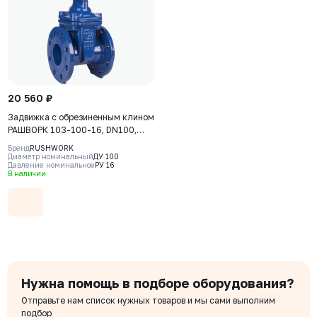
20 560 ₽
Задвижка с обрезиненным клином
РАШВОРК 103-100-16, DN100,
PN16, корпус-GJS-500-7
Бренд
RUSHWORK
(GGG50), клин-GJS-500-7
Диаметр номинальный
ДУ 100
Давление номинальное
РУ 16
(GGG50), уплотнение-EPDM, Ф/Ф,
В наличии
ISO5210, F10, с голым штоком
Нужна помощь в подборе оборудования?
Отправьте нам список нужных товаров и мы сами выполним
подбор