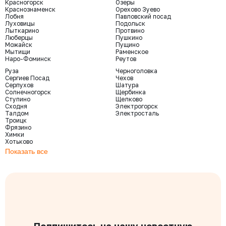
Красногорск
Озеры
Краснознаменск
Орехово Зуево
Лобня
Павловский посад
Луховицы
Подольск
Лыткарино
Протвино
Люберцы
Пушкино
Можайск
Пущино
Мытищи
Раменское
Наро-Фоминск
Реутов
Руза
Черноголовка
Сергиев Посад
Чехов
Серпухов
Шатура
Солнечногорск
Щербинка
Ступино
Щелково
Сходня
Электрогорск
Талдом
Электросталь
Троицк
Фрязино
Химки
Хотьково
Показать все