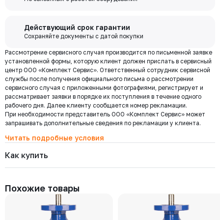
покупки и выполняйте другие банковские операции.
РУ 16
ДУ 250
Есть
Цена с НДС
Купить
82 275 ₽
Бесплатная
Действующий срок гарантии
доставка по
Сохраняйте документы с датой покупки
Мы используем ЭДО Контур.Диадок.
Москве и
Рассмотрение сервисного случая производится по письменной заявке
Обмен документами через Диадок это обмен и подписание
101-200-16
области при
Давление номинальное
Диаметр номинальный
Наличие
установленной формы, которую клиент должен прислать в сервисный
любых документов без дублирования на бумаге. Приглашаем Вас
РУ 16
ДУ 200
Есть
центр ООО «Комплект Сервис». Ответственный сотрудник сервисной
приступить к работе по обмену документами в электронном
заказе от 30
Цена с НДС
службы после получения официального письма о рассмотрении
виде.
Купить
000 ₽
55 051 ₽
сервисного случая с приложенными фотографиями, регистрирует и
Подробнее
рассматривает заявки в порядке их поступления в течение одного
рабочего дня. Далее клиенту сообщается номер рекламации.
При необходимости представитель ООО «Комплект Сервис» может
101-150-16
Региональная доставка
Давление номинальное
Диаметр номинальный
Наличие
запрашивать дополнительные сведения по рекламации у клиента.
Мы стремимся сократить издержки по доставке заказов для наших
РУ 16
ДУ 150
Есть
клиентов!
Читать подробные условия
Цена с НДС
Купить
Поэтому предлагаем бесплатно доставить Ваш товар до ТК в г.
32 753 ₽
Как купить
Москве. Условия доставки до терминалов ТК в других городах
уточняйте у менеджера.
Стоимость доставки зависит от тарифов транспортной компании, веса,
101-125-16
габаритов и конечного пункта назначения. Услуги по доставке от
Давление номинальное
Диаметр номинальный
Наличие
Похожие товары
терминала ТК оплачиваются отдельно.
РУ 16
ДУ 125
Есть
Цена с НДС
Купить
28 954 ₽
Самовывоз
Осуществляется с
8:00 до 17:30 после полной оплаты заказа и по