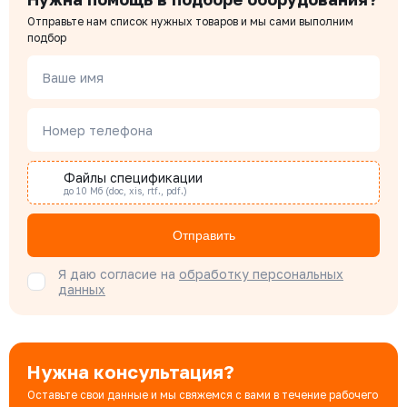
Цена с НДС
Купить
Отправьте нам список нужных товаров и мы сами выполним
11 791 ₽
Чердаков Александр
подбор
Менеджер по проектным продажам
Ваше имя
101-040-16
Давление номинальное
Диаметр номинальный
Наличие
РУ 16
ДУ 40
Есть
Наталья Гомонова
Цена с НДС
Номер телефона
Специалист отдела снабжения
Купить
11 136 ₽
Файлы спецификации
до 10 Мб (doc, xis, rtf., pdf.)
Бондарюк Евгения
Специалист отдела продаж
Отправить
Я даю согласие на
обработку персональных
данных
Нужна консультация?
Оставьте свои данные и мы свяжемся с вами в течение рабочего