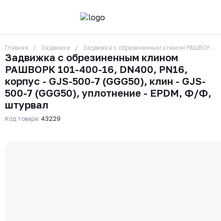
Главная
Задвижки
Задвижка с обрезиненным клином РАШВОРК 101
О компании
Задвижка с обрезиненным клином
Контакты
РАШВОРК 101-400-16, DN400, PN16,
Бренды
Отзывы
корпус - GJS-500-7 (GGG50), клин - GJS-
Сотрудники
500-7 (GGG50), уплотнение - EPDM, Ф/Ф,
Вакансии
штурвал
Доставка
Оплата
Код товара:
43229
Вопрос-ответ
Гарантии
Новости
Реквизиты
+7 (495) 215-24-81
zakaz325@ks-rus.com
Заказать звонок
Email для связи
Одинцово, Внуковская 9, пав. 31
Пункт выдачи заказов