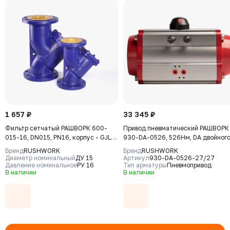
1 657 ₽
33 345 ₽
Фильтр сетчатый РАШВОРК 600-
Привод пневматический РАШВОРК
015-16, DN015, PN16, корпус - GJL-
930-DA-0526, 526Нм, DA двойног
250 (GG25), сетка - AISI304 (CF8),
действия
Бренд
RUSHWORK
Бренд
RUSHWORK
ячейка - 1,0 мм, Ф/Ф
Диаметр номинальный
ДУ 15
Артикул
930-DA-0526-27/27
Давление номинальное
РУ 16
Тип арматуры
Пневмопривод
В наличии
В наличии