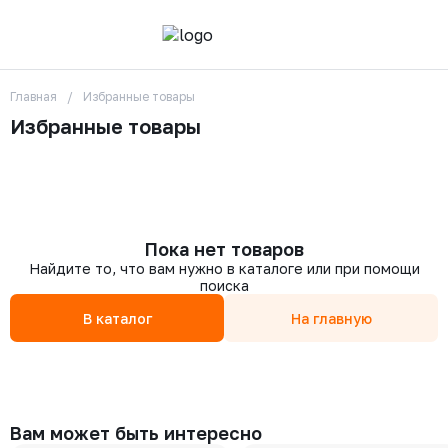
Главная
Избранные товары
О компании
Контакты
Избранные товары
Бренды
Отзывы
Сотрудники
Вакансии
Доставка
Оплата
Пока нет товаров
Вопрос-ответ
Найдите то, что вам нужно в каталоге или при помощи
Гарантии
поиска
Новости
В каталог
На главную
Реквизиты
+7 (495) 215-24-81
zakaz325@ks-rus.com
Заказать звонок
Email для связи
Одинцово, Внуковская 9, пав. 31
Вам может быть интересно
Пункт выдачи заказов