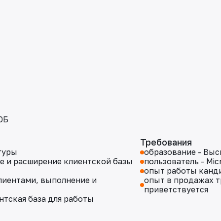
0Б
Требования
туры
образование - Выс
е и расширение клиентской базы
пользователь - Micr
опыт работы кандид
иентами‚ выполнение и
опыт в продажах 
приветствуется
нтская база для работы