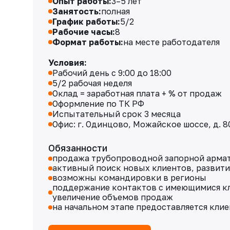
Опыт работы:
3–5 лет
Занятость:
полная
График работы:
5/2
Рабочие часы:
8
Формат работы:
на месте работодателя
Условия:
Рабочий день с 9:00 до 18:00
5/2 рабочая неделя
Оклад = заработная плата + % от продаж
Оформление по ТК РФ
Испытательный срок 3 месяца
Офис: г. Одинцово, Можайское шоссе, д. 8
Обязанности
продажа трубопроводной запорной арма
активный поиск новых клиентов‚ развити
возможны командировки в регионы
поддержание контактов с имеющимися кл
увеличение объемов продаж
на начальном этапе предоставляется клие