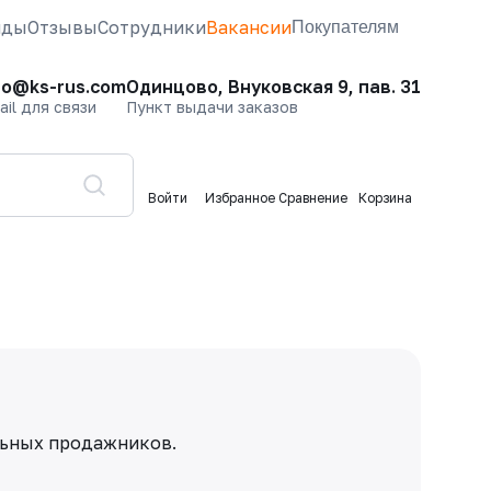
нды
Отзывы
Сотрудники
Вакансии
Покупателям
fo@ks-rus.com
Одинцово, Внуковская 9, пав. 31
ail для связи
Пункт выдачи заказов
Войти
Избранное
Сравнение
Корзина
льных продажников.