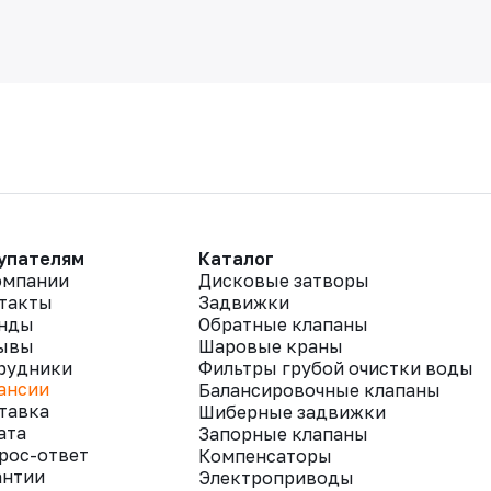
упателям
Каталог
омпании
Дисковые затворы
такты
Задвижки
нды
Обратные клапаны
ывы
Шаровые краны
рудники
Фильтры грубой очистки воды
ансии
Балансировочные клапаны
тавка
Шиберные задвижки
ата
Запорные клапаны
рос-ответ
Компенсаторы
антии
Электроприводы