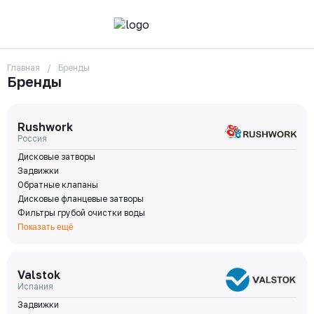
Главная
Бренды
О компании
Бренды
Контакты
Бренды
Отзывы
Сотрудники
Rushwork
Вакансии
Россия
Доставка
Дисковые затворы
Оплата
Задвижки
Вопрос-ответ
Обратные клапаны
Гарантии
Дисковые фланцевые затворы
Новости
Фильтры грубой очистки воды
Реквизиты
Показать ещё
+7 (495) 215-24-81
zakaz325@ks-rus.com
Valstok
Заказать звонок
Email для связи
Испания
Одинцово, Внуковская 9, пав. 31
Задвижки
Пункт выдачи заказов