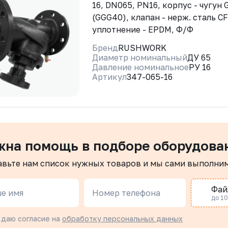
16, DN065, PN16, корпус - чугун
(GGG40), клапан - нерж. сталь CF
уплотнение - EPDM, Ф/Ф
Бренд
RUSHWORK
Диаметр номинальный
ДУ 65
Давление номинальное
РУ 16
Артикул
347-065-16
жна помощь в подборе оборудова
авьте нам список нужных товаров и мы сами выполни
Фай
е имя
Номер телефона
до 10 
 даю согласие на
обработку персональных данных