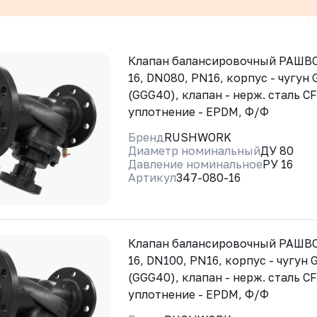
Клапан балансировочный РАШВО
16, DN080, PN16, корпус - чугун
(GGG40), клапан - нерж. сталь CF
уплотнение - EPDM, Ф/Ф
Бренд
RUSHWORK
Диаметр номинальный
ДУ 80
Давление номинальное
РУ 16
Артикул
347-080-16
Клапан балансировочный РАШВО
16, DN100, PN16, корпус - чугун
(GGG40), клапан - нерж. сталь CF
уплотнение - EPDM, Ф/Ф