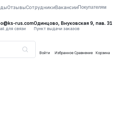
нды
Отзывы
Сотрудники
Вакансии
Покупателям
fo@ks-rus.com
Одинцово, Внуковская 9, пав. 31
ail для связи
Пункт выдачи заказов
Войти
Избранное
Сравнение
Корзина