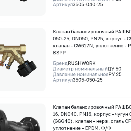
Артикул
3505-040-25
Клапан балансировочный РАШВО
050-25, DN050, PN25, корпус - 
клапан - CW617N, уплотнение - 
BSPP
Бренд
RUSHWORK
Диаметр номинальный
ДУ 50
Давление номинальное
РУ 25
Артикул
3505-050-25
Клапан балансировочный РАШВ
16, DN040, PN16, корпус - чугун
(GGG40), клапан - нерж. сталь CF
уплотнение - EPDM, Ф/Ф