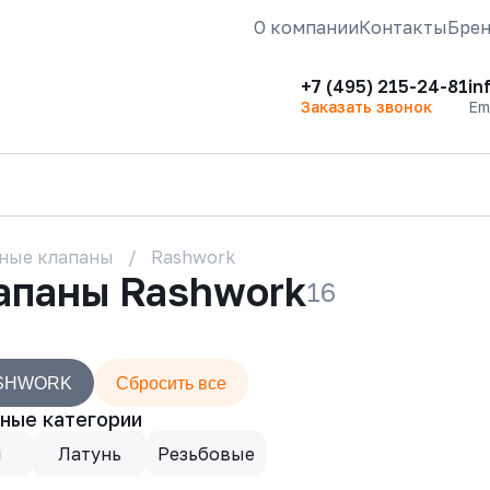
О компании
Контакты
Бре
+7 (495) 215-24-81
in
Заказать звонок
Em
ные клапаны
Rashwork
апаны Rashwork
16
SHWORK
Сбросить все
ные категории
н
Латунь
Резьбовые