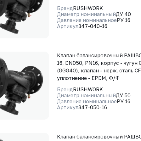
Бренд
RUSHWORK
Диаметр номинальный
ДУ 40
Давление номинальное
РУ 16
Артикул
347-040-16
Клапан балансировочный РАШВО
16, DN050, PN16, корпус - чугун
(GGG40), клапан - нерж. сталь CF
уплотнение - EPDM, Ф/Ф
Бренд
RUSHWORK
Диаметр номинальный
ДУ 50
Давление номинальное
РУ 16
Артикул
347-050-16
Клапан балансировочный РАШВО