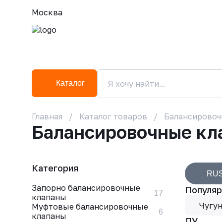
Москва
Каталог
Главная
Каталог товаров
Балансировоч
Балансировочные кл
Категория
RU
Запорно балансировочные
Популяр
17
клапаны
Чугу
Муфтовые балансировочные
6
клапаны
ДУ