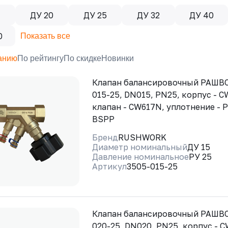
ДУ 20
ДУ 25
ДУ 32
ДУ 40
0
Показать все
анию
По рейтингу
По скидке
Новинки
Клапан балансировочный РАШВО
015-25, DN015, PN25, корпус - 
клапан - CW617N, уплотнение - 
BSPP
Бренд
RUSHWORK
Диаметр номинальный
ДУ 15
Давление номинальное
РУ 25
Артикул
3505-015-25
Клапан балансировочный РАШВО
020-25, DN020, PN25, корпус - 