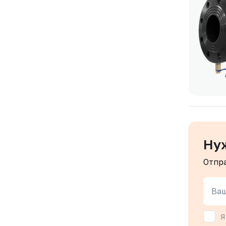
Ну
Отпр
Ваш
Я