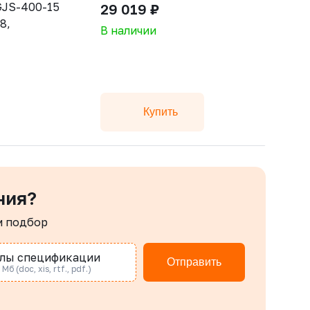
 GJS-400-15
29 019 ₽
8,
В наличии
Купить
ния?
м подбор
лы спецификации
Отправить
Мб (doc, xis, rtf., pdf.)