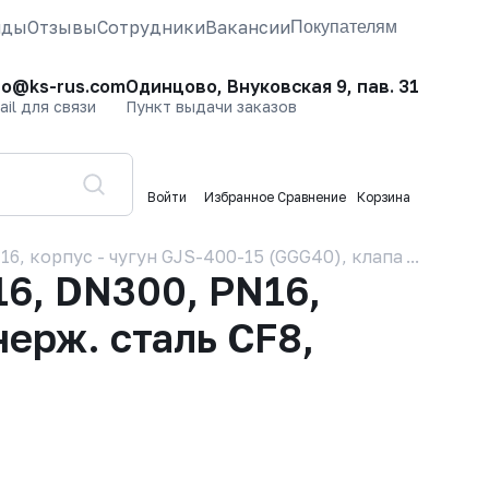
нды
Отзывы
Сотрудники
Вакансии
Покупателям
fo@ks-rus.com
Одинцово, Внуковская 9, пав. 31
ail для связи
Пункт выдачи заказов
Войти
Избранное
Сравнение
Корзина
 корпус - чугун GJS-400-15 (GGG40), клапан - нерж. 
6, DN300, PN16,
нерж. сталь CF8,