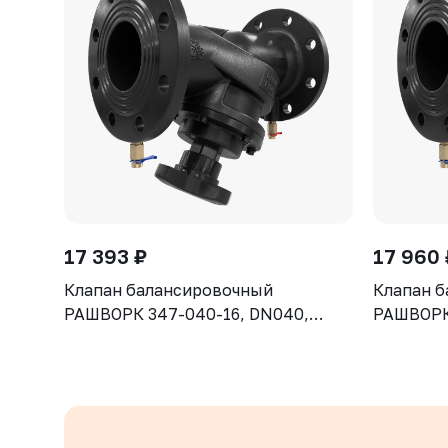
17 393 ₽
17 960 
Клапан балансировочный
Клапан 
РАШВОРК 347-040-16, DN040,
РАШВОРК 
PN16, корпус - чугун GJS-400-15
PN16, ко
(GGG40), клапан - нерж. сталь CF8,
(GGG40), 
уплотнение - EPDM, Ф/Ф
уплотнен