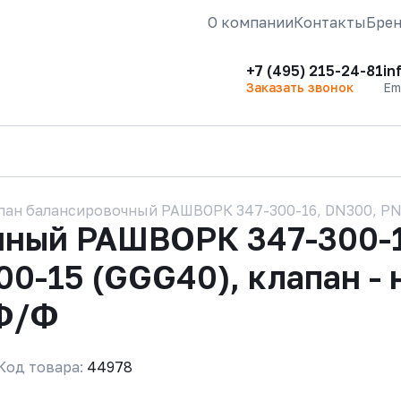
О компании
Контакты
Бре
+7 (495) 215-24-81
in
Заказать звонок
Em
пан балансировочный РАШВОРК 347-300-16, DN300, PN16,
чный РАШВОРК 347-300-1
00-15 (GGG40), клапан - 
 Ф/Ф
Код товара:
44978