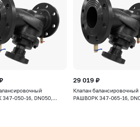
₽
29 019 ₽
балансировочный
Клапан балансировочный
347-050-16, DN050,
РАШВОРК 347-065-16, DN0
рпус - чугун GJS-400-15
PN16, корпус - чугун GJS-
клапан - нерж. сталь CF8,
(GGG40), клапан - нерж. с
ие - EPDM, Ф/Ф
уплотнение - EPDM, Ф/Ф