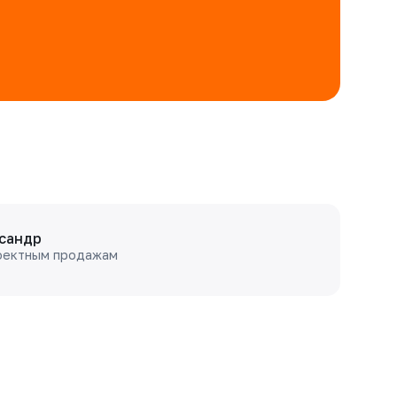
сандр
оектным продажам