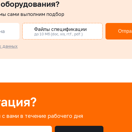
 оборудования?
 мы сами выполним подбор
Файлы спецификации
на
Отпра
до 10 Мб (doc, xis, rtf., pdf.)
х данных
тация?
 с вами в течение рабочего дня