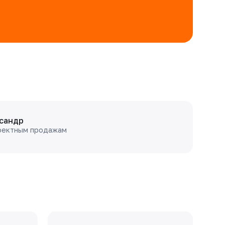
сандр
оектным продажам