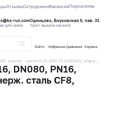
нды
Отзывы
Сотрудники
Вакансии
Покупателям
fo@ks-rus.com
Одинцово, Внуковская 9, пав. 31
ail для связи
Пункт выдачи заказов
Войти
Избранное
Сравнение
Корзина
 корпус - чугун GJS-400-15 (GGG40), клапан - нерж. 
6, DN080, PN16,
нерж. сталь CF8,