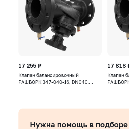
17 255 ₽
17 818 
Клапан балансировочный
Клапан 
РАШВОРК 347-040-16, DN040,
РАШВОРК 
PN16, корпус - чугун GJS-400-15
PN16, ко
(GGG40), клапан - нерж. сталь CF8,
(GGG40), 
уплотнение - EPDM, Ф/Ф
уплотнен
Нужна помощь в подборе