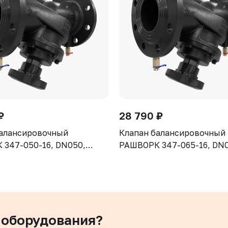
₽
28 790 ₽
балансировочный
Клапан балансировочный
347-050-16, DN050,
РАШВОРК 347-065-16, DN0
рпус - чугун GJS-400-15
PN16, корпус - чугун GJS-
клапан - нерж. сталь CF8,
(GGG40), клапан - нерж. с
ие - EPDM, Ф/Ф
уплотнение - EPDM, Ф/Ф
 оборудования?