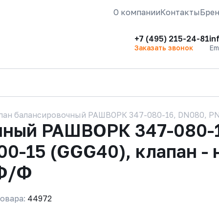
О компании
Контакты
Бре
+7 (495) 215-24-81
in
Заказать звонок
Em
пан балансировочный РАШВОРК 347-080-16, DN080, PN16,
чный РАШВОРК 347-080-1
00-15 (GGG40), клапан - 
 Ф/Ф
овара:
44972