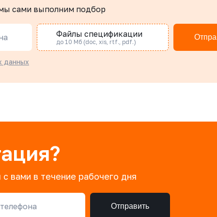
 мы сами выполним подбор
Файлы спецификации
на
Отпра
до 10 Мб (doc, xis, rtf., pdf.)
х данных
тация?
 с вами в течение рабочего дня
телефона
Отправить