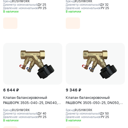
Бренд
RUSHWORK
Бренд
RUSHWORK
CW617N, уплотнение - PTFE, ВР/
CW617N, уплотнение - PTFE, ВР/
Диаметр номинальный
ДУ 25
Диаметр номинальный
ДУ 32
Давление номинальное
РУ 25
Давление номинальное
РУ 25
ВР, BSPP
ВР, BSPP
В наличии
В наличии
6 644 ₽
9 346 ₽
Клапан балансировочный
Клапан балансировочный
РАШВОРК 3505-040-25, DN040,
РАШВОРК 3505-050-25, DN050,
PN25, корпус - CW617N, клапан -
PN25, корпус - CW617N, клапан -
Бренд
RUSHWORK
Бренд
RUSHWORK
CW617N, уплотнение - PTFE, ВР/
CW617N, уплотнение - PTFE, ВР/
Диаметр номинальный
ДУ 40
Диаметр номинальный
ДУ 50
Давление номинальное
РУ 25
Давление номинальное
РУ 25
ВР, BSPP
ВР, BSPP
В наличии
В наличии