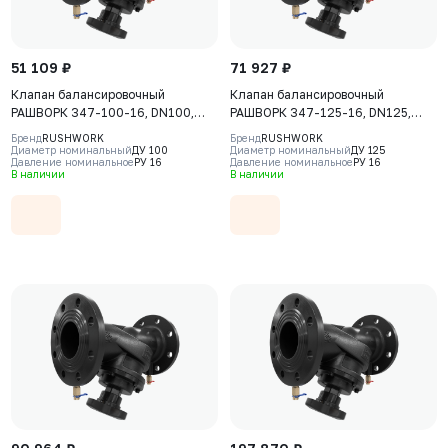
51 109 ₽
71 927 ₽
Клапан балансировочный
Клапан балансировочный
РАШВОРК 347-100-16, DN100,
РАШВОРК 347-125-16, DN125,
PN16, корпус - чугун GJS-400-15
PN16, корпус - чугун GJS-400-15
Бренд
RUSHWORK
Бренд
RUSHWORK
(GGG40), клапан - нерж. сталь
(GGG40), клапан - нерж. сталь
Диаметр номинальный
ДУ 100
Диаметр номинальный
ДУ 125
Давление номинальное
РУ 16
Давление номинальное
РУ 16
CF8, уплотнение - EPDM, Ф/Ф
CF8, уплотнение - EPDM, Ф/Ф
В наличии
В наличии