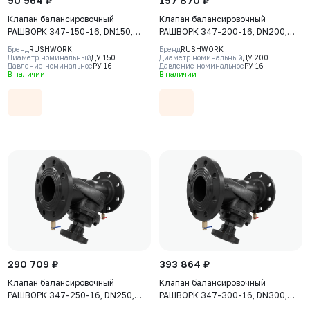
90 964 ₽
197 870 ₽
Клапан балансировочный
Клапан балансировочный
РАШВОРК 347-150-16, DN150,
РАШВОРК 347-200-16, DN200,
PN16, корпус - чугун GJS-400-15
PN16, корпус - чугун GJS-400-15
Бренд
RUSHWORK
Бренд
RUSHWORK
(GGG40), клапан - нерж. сталь
(GGG40), клапан - нерж. сталь
Диаметр номинальный
ДУ 150
Диаметр номинальный
ДУ 200
Давление номинальное
РУ 16
Давление номинальное
РУ 16
CF8, уплотнение - EPDM, Ф/Ф
CF8, уплотнение - EPDM, Ф/Ф
В наличии
В наличии
290 709 ₽
393 864 ₽
Клапан балансировочный
Клапан балансировочный
РАШВОРК 347-250-16, DN250,
РАШВОРК 347-300-16, DN300,
PN16, корпус - чугун GJS-400-15
PN16, корпус - чугун GJS-400-15