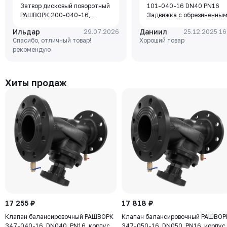
Затвор дисковый поворотный
101-040-16 DN40 PN16
РАШВОРК 200-040-16,
Задвижка с обрезиненны
DN040, PN16, корпус - GJL-
клином Rushwork, корпус-
Ильдар
Даниил
29.07.2026
25.12.2025 16
250 (GG25), диск - GJS-400-
чугун, клин-EPDM,
Спасибо, отличный товар!
Хороший товар
15 (GGG40), уплотнение -
Tmax=110°C Ф/Ф
рекомендую
EPDM, М/Ф, рукоятка
Хиты продаж
17 255 ₽
17 818 ₽
Клапан балансировочный РАШВОРК
Клапан балансировочный РАШВОР
347-040-16, DN040, PN16, корпус -
347-050-16, DN050, PN16, корпус 