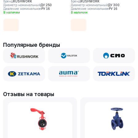
Бренд
RUSHWORK
Бренд
RUSHWORK
(GGG40), клапан - нерж. сталь
(GGG40), клапан - нерж. сталь
Диаметр номинальный
ДУ 250
Диаметр номинальный
ДУ 300
Давление номинальное
РУ 16
Давление номинальное
РУ 16
CF8, уплотнение - EPDM, Ф/Ф
CF8, уплотнение - EPDM, Ф/Ф
В наличии
В наличии
Популярные бренды
Отзывы на товары