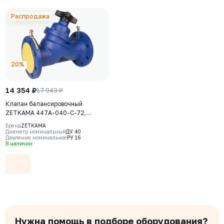
Распродажа
20%
14 354 ₽
17 943 ₽
Клапан балансировочный
ZETKAMA 447A-040-C-72,
DN040, PN16, корпус - чугун GJL-
Бренд
ZETKAMA
250 (GG25), Ф/Ф
Диаметр номинальный
ДУ 40
Давление номинальное
РУ 16
В наличии
Нужна помощь в подборе оборудования?