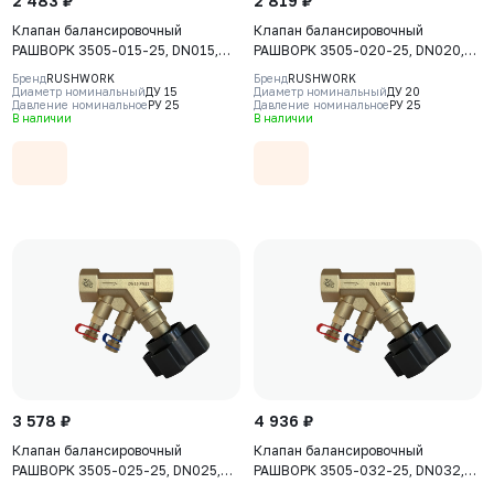
2 483 ₽
2 819 ₽
Клапан балансировочный
Клапан балансировочный
РАШВОРК 3505-015-25, DN015,
РАШВОРК 3505-020-25, DN020,
PN25, корпус - CW617N, клапан -
PN25, корпус - CW617N, клапан -
Бренд
RUSHWORK
Бренд
RUSHWORK
CW617N, уплотнение - PTFE, ВР/
CW617N, уплотнение - PTFE, ВР/
Диаметр номинальный
ДУ 15
Диаметр номинальный
ДУ 20
Давление номинальное
РУ 25
Давление номинальное
РУ 25
ВР, BSPP
ВР, BSPP
В наличии
В наличии
3 578 ₽
4 936 ₽
Клапан балансировочный
Клапан балансировочный
РАШВОРК 3505-025-25, DN025,
РАШВОРК 3505-032-25, DN032,
PN25, корпус - CW617N, клапан -
PN25, корпус - CW617N, клапан -