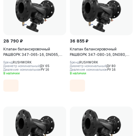
28 790 ₽
36 855 ₽
Клапан балансировочный
Клапан балансировочный
РАШВОРК 347-065-16, DN065,
РАШВОРК 347-080-16, DN080,
PN16, корпус - чугун GJS-400-15
PN16, корпус - чугун GJS-400-15
Бренд
RUSHWORK
Бренд
RUSHWORK
(GGG40), клапан - нерж. сталь
(GGG40), клапан - нерж. сталь
Диаметр номинальный
ДУ 65
Диаметр номинальный
ДУ 80
Давление номинальное
РУ 16
Давление номинальное
РУ 16
CF8, уплотнение - EPDM, Ф/Ф
CF8, уплотнение - EPDM, Ф/Ф
В наличии
В наличии