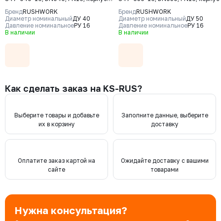
чугун GJS-400-15 (GGG40), клапан
чугун GJS-400-15 (GGG40), клапа
Бренд
RUSHWORK
Бренд
RUSHWORK
- нерж. сталь CF8, уплотнение -
- нерж. сталь CF8, уплотнение -
Диаметр номинальный
ДУ 40
Диаметр номинальный
ДУ 50
EPDM, Ф/Ф
Давление номинальное
РУ 16
EPDM, Ф/Ф
Давление номинальное
РУ 16
В наличии
В наличии
Как сделать заказ на KS-RUS?
Выберите товары и добавьте
Заполните данные, выберите
их в корзину
доставку
Оплатите заказ картой на
Ожидайте доставку с вашими
сайте
товарами
Нужна консультация?