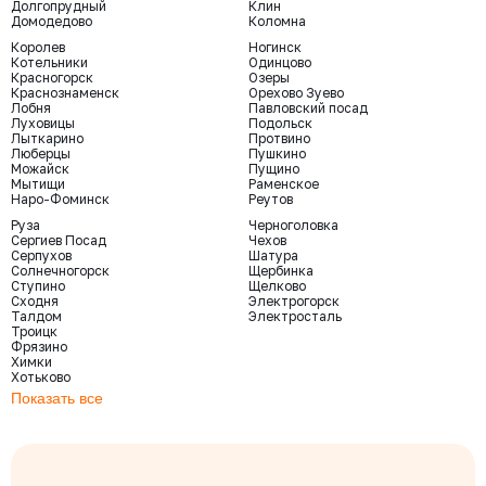
Долгопрудный
Клин
Домодедово
Коломна
Королев
Ногинск
Котельники
Одинцово
Красногорск
Озеры
Краснознаменск
Орехово Зуево
Лобня
Павловский посад
Луховицы
Подольск
Лыткарино
Протвино
Люберцы
Пушкино
Можайск
Пущино
Мытищи
Раменское
Наро-Фоминск
Реутов
Руза
Черноголовка
Сергиев Посад
Чехов
Серпухов
Шатура
Солнечногорск
Щербинка
Ступино
Щелково
Сходня
Электрогорск
Талдом
Электросталь
Троицк
Фрязино
Химки
Хотьково
Показать все