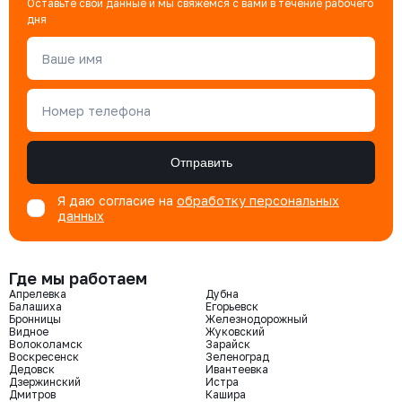
Оставьте свои данные и мы свяжемся с вами в течение рабочего
дня
Ваше имя
Номер телефона
Отправить
Я даю согласие на
обработку персональных
данных
Где мы работаем
Апрелевка
Дубна
Балашиха
Егорьевск
Бронницы
Железнодорожный
Видное
Жуковский
Волоколамск
Зарайск
Воскресенск
Зеленоград
Дедовск
Ивантеевка
Дзержинский
Истра
Дмитров
Кашира