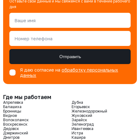
Оставьте свои данные и мы свяжемся с вами в течение рабочего
дня
Ваше имя
Номер телефона
Отправить
Я даю согласие на
обработку персональных
данных
Где мы работаем
Апрелевка
Дубна
Балашиха
Егорьевск
Бронницы
Железнодорожный
Видное
Жуковский
Волоколамск
Зарайск
Воскресенск
Зеленоград
Дедовск
Ивантеевка
Дзержинский
Истра
Дмитров
Кашира