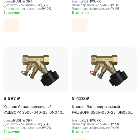
Бренд
RUSHWORK
Бренд
RUSHWORK
CW617N, уплотнение - PTFE, ВР/
CW617N, уплотнение - PTFE, ВР/
Диаметр номинальный
ДУ 25
Диаметр номинальный
ДУ 32
Давление номинальное
РУ 25
Давление номинальное
РУ 25
ВР, BSPP
ВР, BSPP
В наличии
В наличии
6 697 ₽
9 420 ₽
Клапан балансировочный
Клапан балансировочный
РАШВОРК 3505-040-25, DN040,
РАШВОРК 3505-050-25, DN050,
PN25, корпус - CW617N, клапан -
PN25, корпус - CW617N, клапан -
Бренд
RUSHWORK
Бренд
RUSHWORK
CW617N, уплотнение - PTFE, ВР/
CW617N, уплотнение - PTFE, ВР/
Диаметр номинальный
ДУ 40
Диаметр номинальный
ДУ 50
Давление номинальное
РУ 25
Давление номинальное
РУ 25
ВР, BSPP
ВР, BSPP
В наличии
В наличии