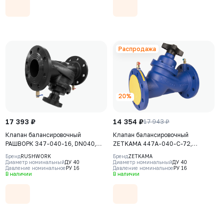
Распродажа
20%
17 393 ₽
14 354 ₽
17 943 ₽
Клапан балансировочный
Клапан балансировочный
РАШВОРК 347-040-16, DN040,
ZETKAMA 447A-040-C-72,
PN16, корпус - чугун GJS-400-15
DN040, PN16, корпус - чугун GJL-
Бренд
RUSHWORK
Бренд
ZETKAMA
(GGG40), клапан - нерж. сталь
250 (GG25), Ф/Ф
Диаметр номинальный
ДУ 40
Диаметр номинальный
ДУ 40
Давление номинальное
РУ 16
Давление номинальное
РУ 16
CF8, уплотнение - EPDM, Ф/Ф
В наличии
В наличии