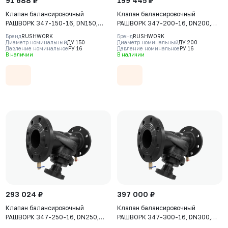
91 688 ₽
199 445 ₽
Клапан балансировочный
Клапан балансировочный
РАШВОРК 347-150-16, DN150,
РАШВОРК 347-200-16, DN200,
PN16, корпус - чугун GJS-400-15
PN16, корпус - чугун GJS-400-15
Бренд
RUSHWORK
Бренд
RUSHWORK
(GGG40), клапан - нерж. сталь
(GGG40), клапан - нерж. сталь
Диаметр номинальный
ДУ 150
Диаметр номинальный
ДУ 200
Давление номинальное
РУ 16
Давление номинальное
РУ 16
CF8, уплотнение - EPDM, Ф/Ф
CF8, уплотнение - EPDM, Ф/Ф
В наличии
В наличии
293 024 ₽
397 000 ₽
Клапан балансировочный
Клапан балансировочный
РАШВОРК 347-250-16, DN250,
РАШВОРК 347-300-16, DN300,
PN16, корпус - чугун GJS-400-15
PN16, корпус - чугун GJS-400-15