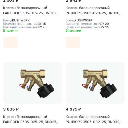
2 503 ₽
2 841 ₽
Клапан балансировочный
Клапан балансировочный
РАШВОРК 3505-015-25, DN015,
РАШВОРК 3505-020-25, DN020,
PN25, корпус - CW617N, клапан -
PN25, корпус - CW617N, клапан -
Бренд
RUSHWORK
Бренд
RUSHWORK
CW617N, уплотнение - PTFE, ВР/
CW617N, уплотнение - PTFE, ВР/
Диаметр номинальный
ДУ 15
Диаметр номинальный
ДУ 20
Давление номинальное
РУ 25
Давление номинальное
РУ 25
ВР, BSPP
ВР, BSPP
В наличии
В наличии
3 606 ₽
4 975 ₽
Клапан балансировочный
Клапан балансировочный
РАШВОРК 3505-025-25, DN025,
РАШВОРК 3505-032-25, DN032,
PN25, корпус - CW617N, клапан -
PN25, корпус - CW617N, клапан -