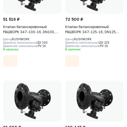
51 516 ₽
72 500 ₽
Клапан балансировочный
Клапан балансировочный
РАШВОРК 347-100-16, DN100,
РАШВОРК 347-125-16, DN125,
PN16, корпус - чугун GJS-400-15
PN16, корпус - чугун GJS-400-15
Бренд
RUSHWORK
Бренд
RUSHWORK
(GGG40), клапан - нерж. сталь
(GGG40), клапан - нерж. сталь
Диаметр номинальный
ДУ 100
Диаметр номинальный
ДУ 125
Давление номинальное
РУ 16
Давление номинальное
РУ 16
CF8, уплотнение - EPDM, Ф/Ф
CF8, уплотнение - EPDM, Ф/Ф
В наличии
В наличии