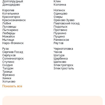
Долгопрудный
Клин
Домодедово
Коломна
Королев
Ногинск
Котельники
Одинцово
Красногорск
Озеры
Краснознаменск
Орехово Зуево
Лобня
Павловский посад
Луховицы
Подольск
Лыткарино
Протвино
Люберцы
Пушкино
Можайск
Пущино
Мытищи
Раменское
Наро-Фоминск
Реутов
Руза
Черноголовка
Сергиев Посад
Чехов
Серпухов
Шатура
Солнечногорск
Щербинка
Ступино
Щелково
Сходня
Электрогорск
Талдом
Электросталь
Троицк
Фрязино
Химки
Хотьково
Показать все