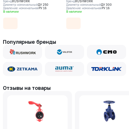
Бренд
RUSHWORK
Бренд
RUSHWORK
(GGG40), клапан - нерж. сталь
(GGG40), клапан - нерж. сталь
Диаметр номинальный
ДУ 250
Диаметр номинальный
ДУ 300
Давление номинальное
РУ 16
Давление номинальное
РУ 16
CF8, уплотнение - EPDM, Ф/Ф
CF8, уплотнение - EPDM, Ф/Ф
В наличии
В наличии
Популярные бренды
Отзывы на товары