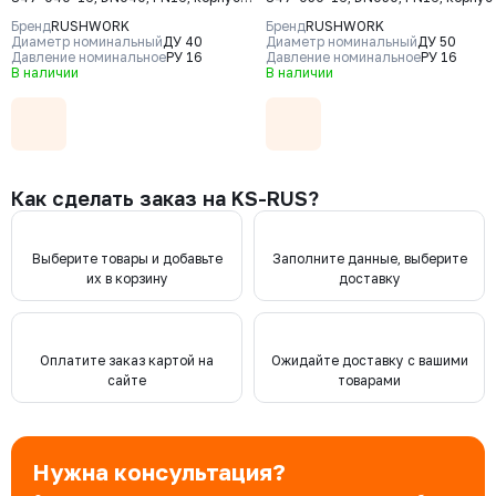
чугун GJS-400-15 (GGG40), клапан
чугун GJS-400-15 (GGG40), клапа
Бренд
RUSHWORK
Бренд
RUSHWORK
- нерж. сталь CF8, уплотнение -
- нерж. сталь CF8, уплотнение -
Диаметр номинальный
ДУ 40
Диаметр номинальный
ДУ 50
EPDM, Ф/Ф
Давление номинальное
РУ 16
EPDM, Ф/Ф
Давление номинальное
РУ 16
В наличии
В наличии
Как сделать заказ на KS-RUS?
Выберите товары и добавьте
Заполните данные, выберите
их в корзину
доставку
Оплатите заказ картой на
Ожидайте доставку с вашими
сайте
товарами
Нужна консультация?