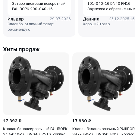
Затвор дисковый поворотный
101-040-16 DN40 PN16
РАШВОРК 200-040-16,
Задвижка с обрезиненны
DN040, PN16, корпус - GJL-
клином Rushwork, корпус-
Ильдар
Даниил
29.07.2026
25.12.2025 16
250 (GG25), диск - GJS-400-
чугун, клин-EPDM,
Спасибо, отличный товар!
Хороший товар
15 (GGG40), уплотнение -
Tmax=110°C Ф/Ф
рекомендую
EPDM, М/Ф, рукоятка
Хиты продаж
17 393 ₽
17 960 ₽
Клапан балансировочный РАШВОРК
Клапан балансировочный РАШВОР
347-040-16, DN040, PN16, корпус -
347-050-16, DN050, PN16, корпус 