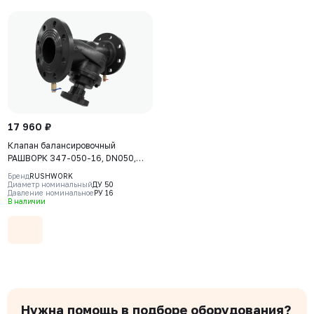
17 960 ₽
Клапан балансировочный
РАШВОРК 347-050-16, DN050,
PN16, корпус - чугун GJS-400-15
Бренд
RUSHWORK
(GGG40), клапан - нерж. сталь
Диаметр номинальный
ДУ 50
Давление номинальное
РУ 16
CF8, уплотнение - EPDM, Ф/Ф
В наличии
Нужна помощь в подборе оборудования?