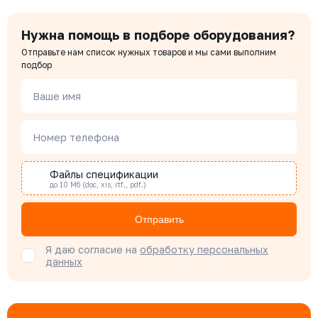
Нужна помощь в подборе оборудования?
Чердаков Александр
Отправьте нам список нужных товаров и мы сами выполним
Менеджер по проектным продажам
подбор
Ваше имя
Наталья Гомонова
Специалист отдела снабжения
Номер телефона
Файлы спецификации
Бондарюк Евгения
до 10 Мб (doc, xis, rtf., pdf.)
Специалист отдела продаж
Отправить
Я даю согласие на
обработку персональных
данных