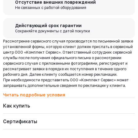
Отсутствие внешних повреждений
выходя из дома переводите деньги со счета на счет, оплачивайте
347-100-16
забор груза в выбранной вами транспортной компании.
Не связанных с работой оборудования
Давление номинальное
Диаметр номинальный
Наличие
покупки и выполняйте другие банковские операции.
РУ 16
ДУ 100
Есть
Цена с НДС
Купить
51 516 ₽
Бесплатная
Действующий срок гарантии
доставка по
Сохраняйте документы с датой покупки
Мы используем ЭДО Контур.Диадок.
Москве и
Рассмотрение сервисного случая производится по письменной заявке
Обмен документами через Диадок это обмен и подписание
347-080-16
области при
Давление номинальное
Диаметр номинальный
Наличие
установленной формы, которую клиент должен прислать в сервисный
любых документов без дублирования на бумаге. Приглашаем Вас
РУ 16
ДУ 80
Есть
центр ООО «Комплект Сервис». Ответственный сотрудник сервисной
приступить к работе по обмену документами в электронном
заказе от 30
Цена с НДС
службы после получения официального письма о рассмотрении
виде.
Купить
000 ₽
37 148 ₽
сервисного случая с приложенными фотографиями, регистрирует и
Подробнее
рассматривает заявки в порядке их поступления в течение одного
рабочего дня. Далее клиенту сообщается номер рекламации.
При необходимости представитель ООО «Комплект Сервис» может
347-065-16
Региональная доставка
Давление номинальное
Диаметр номинальный
Наличие
запрашивать дополнительные сведения по рекламации у клиента.
Мы стремимся сократить издержки по доставке заказов для наших
РУ 16
ДУ 65
Есть
клиентов!
Читать подробные условия
Цена с НДС
Купить
Поэтому предлагаем бесплатно доставить Ваш товар до ТК в г.
29 019 ₽
Как купить
Москве. Условия доставки до терминалов ТК в других городах
уточняйте у менеджера.
Стоимость доставки зависит от тарифов транспортной компании, веса,
347-050-16
Сертификаты
габаритов и конечного пункта назначения. Услуги по доставке от
Давление номинальное
Диаметр номинальный
Наличие
терминала ТК оплачиваются отдельно.
РУ 16
ДУ 50
Есть
Цена с НДС
Купить