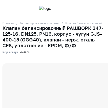
Главная
Балансировочные клапаны
Клапан балансировочный РАШВ
О компании
Клапан балансировочный РАШВОРК 347-
Контакты
125-16, DN125, PN16, корпус - чугун GJS-
Бренды
Отзывы
400-15 (GGG40), клапан - нерж. сталь
Сотрудники
CF8, уплотнение - EPDM, Ф/Ф
Вакансии
Код товара:
44974
Доставка
Оплата
Вопрос-ответ
Гарантии
Новости
Реквизиты
+7 (495) 215-24-81
zakaz325@ks-rus.com
Заказать звонок
Email для связи
Одинцово, Внуковская 9, пав. 31
Пункт выдачи заказов