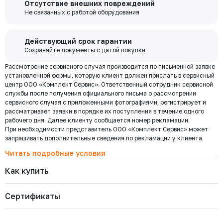
Отсутствие внешних повреждений
выходя из дома переводите деньги со счета на счет, оплачивайте
347-125-16
забор груза в выбранной вами транспортной компании.
Не связанных с работой оборудования
Давление номинальное
Диаметр номинальный
Наличие
покупки и выполняйте другие банковские операции.
РУ 16
ДУ 125
Есть
Цена с НДС
Купить
72 500 ₽
Бесплатная
Действующий срок гарантии
доставка по
Сохраняйте документы с датой покупки
Мы используем ЭДО Контур.Диадок.
Москве и
Рассмотрение сервисного случая производится по письменной заявке
Обмен документами через Диадок это обмен и подписание
347-080-16
области при
Давление номинальное
Диаметр номинальный
Наличие
установленной формы, которую клиент должен прислать в сервисный
любых документов без дублирования на бумаге. Приглашаем Вас
РУ 16
ДУ 80
Есть
центр ООО «Комплект Сервис». Ответственный сотрудник сервисной
приступить к работе по обмену документами в электронном
заказе от 30
Цена с НДС
службы после получения официального письма о рассмотрении
виде.
Купить
000 ₽
37 148 ₽
сервисного случая с приложенными фотографиями, регистрирует и
Подробнее
рассматривает заявки в порядке их поступления в течение одного
рабочего дня. Далее клиенту сообщается номер рекламации.
При необходимости представитель ООО «Комплект Сервис» может
347-065-16
Региональная доставка
Давление номинальное
Диаметр номинальный
Наличие
запрашивать дополнительные сведения по рекламации у клиента.
Мы стремимся сократить издержки по доставке заказов для наших
РУ 16
ДУ 65
Есть
клиентов!
Читать подробные условия
Цена с НДС
Купить
Поэтому предлагаем бесплатно доставить Ваш товар до ТК в г.
29 019 ₽
Как купить
Москве. Условия доставки до терминалов ТК в других городах
уточняйте у менеджера.
Стоимость доставки зависит от тарифов транспортной компании, веса,
347-050-16
Сертификаты
габаритов и конечного пункта назначения. Услуги по доставке от
Давление номинальное
Диаметр номинальный
Наличие
терминала ТК оплачиваются отдельно.
РУ 16
ДУ 50
Есть
Цена с НДС
Купить