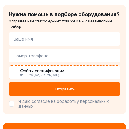
Нужна помощь в подборе оборудования?
Чердаков Александр
Отправьте нам список нужных товаров и мы сами выполним
Менеджер по проектным продажам
подбор
Ваше имя
Наталья Гомонова
Специалист отдела снабжения
Номер телефона
Файлы спецификации
Бондарюк Евгения
до 10 Мб (doc, xis, rtf., pdf.)
Специалист отдела продаж
Отправить
Я даю согласие на
обработку персональных
данных