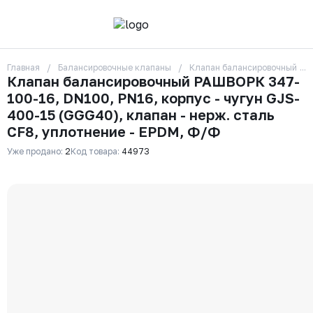
Главная
Балансировочные клапаны
Клапан балансировочный РАШВ
О компании
Клапан балансировочный РАШВОРК 347-
Контакты
100-16, DN100, PN16, корпус - чугун GJS-
Бренды
Отзывы
400-15 (GGG40), клапан - нерж. сталь
Сотрудники
CF8, уплотнение - EPDM, Ф/Ф
Вакансии
Уже продано:
2
Код товара:
44973
Доставка
Оплата
Вопрос-ответ
Гарантии
Новости
Реквизиты
+7 (495) 215-24-81
zakaz325@ks-rus.com
Заказать звонок
Email для связи
Одинцово, Внуковская 9, пав. 31
Пункт выдачи заказов