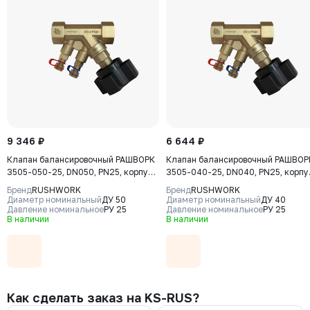
9 346 ₽
6 644 ₽
Клапан балансировочный РАШВОРК
Клапан балансировочный РАШВОР
3505-050-25, DN050, PN25, корпус -
3505-040-25, DN040, PN25, корпу
CW617N, клапан - CW617N,
- CW617N, клапан - CW617N,
Бренд
RUSHWORK
Бренд
RUSHWORK
уплотнение - PTFE, ВР/ВР, BSPP
уплотнение - PTFE, ВР/ВР, BSPP
Диаметр номинальный
ДУ 50
Диаметр номинальный
ДУ 40
Давление номинальное
РУ 25
Давление номинальное
РУ 25
В наличии
В наличии
Как сделать заказ на KS-RUS?