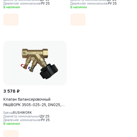
Давление номинальное
РУ 25
Давление номинальное
РУ 25
ВР, BSPP
ВР, BSPP
В наличии
В наличии
3 578 ₽
Клапан балансировочный
РАШВОРК 3505-025-25, DN025,
PN25, корпус - CW617N, клапан -
Бренд
RUSHWORK
CW617N, уплотнение - PTFE, ВР/
Диаметр номинальный
ДУ 25
Давление номинальное
РУ 25
ВР, BSPP
В наличии