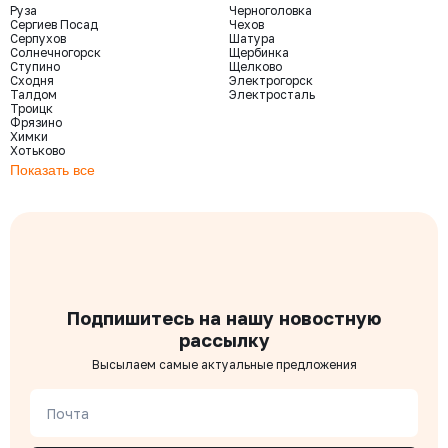
Руза
Черноголовка
Сергиев Посад
Чехов
Серпухов
Шатура
Солнечногорск
Щербинка
Ступино
Щелково
Сходня
Электрогорск
Талдом
Электросталь
Троицк
Фрязино
Химки
Хотьково
Показать все
Подпишитесь на нашу новостную
рассылку
Высылаем самые актуальные предложения
Почта