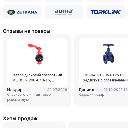
Отзывы на товары
Затвор дисковый поворотный
101-040-16 DN40 PN16
РАШВОРК 200-040-16,
Задвижка с обрезиненны
DN040, PN16, корпус - GJL-
клином Rushwork, корпус-
Ильдар
Даниил
29.07.2026
25.12.2025 16
250 (GG25), диск - GJS-400-
чугун, клин-EPDM,
Спасибо, отличный товар!
Хороший товар
15 (GGG40), уплотнение -
Tmax=110°C Ф/Ф
рекомендую
EPDM, М/Ф, рукоятка
Хиты продаж