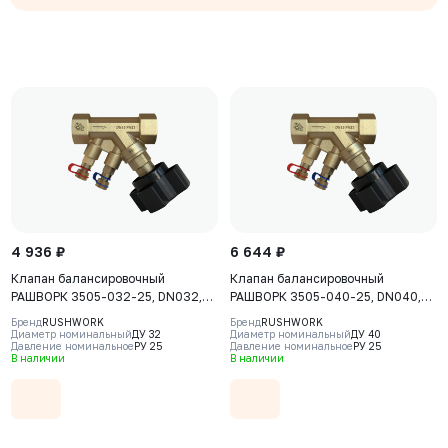
4 936 ₽
6 644 ₽
Клапан балансировочный
Клапан балансировочный
РАШВОРК 3505-032-25, DN032,
РАШВОРК 3505-040-25, DN040,
PN25, корпус - CW617N, клапан -
PN25, корпус - CW617N, клапан -
Бренд
RUSHWORK
Бренд
RUSHWORK
CW617N, уплотнение - PTFE, ВР/
CW617N, уплотнение - PTFE, ВР/
Диаметр номинальный
ДУ 32
Диаметр номинальный
ДУ 40
Давление номинальное
РУ 25
Давление номинальное
РУ 25
ВР, BSPP
ВР, BSPP
В наличии
В наличии