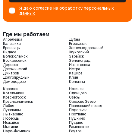
Я даю согласие на
обработку персональных
данных
Где мы работаем
Апрелевка
Дубна
Балашиха
Егорьевск
Бронницы
Железнодорожный
Видное
Жуковский
Волоколамск
Зарайск
Воскресенск
Зеленоград
Дедовск
Ивантеевка
Дзержинский
Истра
Дмитров
Кашира
Долгопрудный
Клин
Домодедово
Коломна
Королев
Ногинск
Котельники
Одинцово
Красногорск
Озеры
Краснознаменск
Орехово Зуево
Лобня
Павловский посад
Луховицы
Подольск
Лыткарино
Протвино
Люберцы
Пушкино
Можайск
Пущино
Мытищи
Раменское
Наро-Фоминск
Реутов