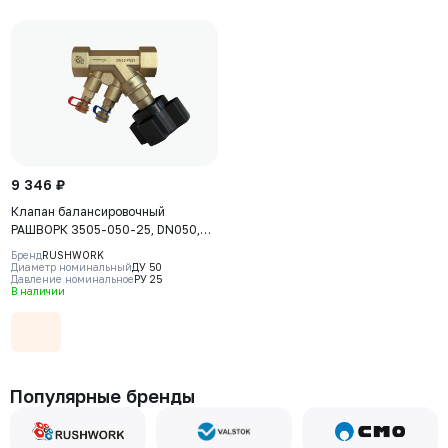
9 346 ₽
Клапан балансировочный
РАШВОРК 3505-050-25, DN050,
PN25, корпус - CW617N, клапан -
Бренд
RUSHWORK
CW617N, уплотнение - PTFE, ВР/
Диаметр номинальный
ДУ 50
Давление номинальное
РУ 25
ВР, BSPP
В наличии
Популярные бренды