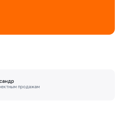
сандр
оектным продажам