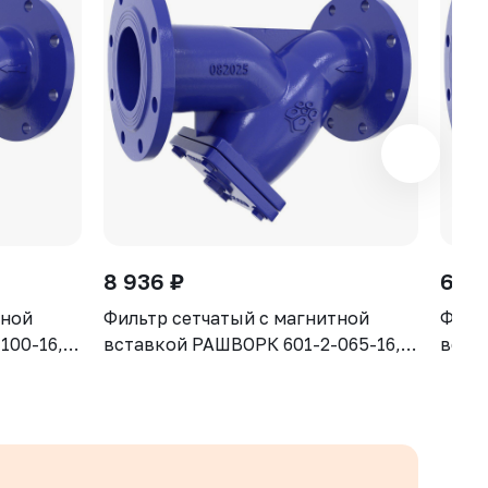
8 936 ₽
6 83
тной
Фильтр сетчатый с магнитной
Филь
100-16,
вставкой РАШВОРК 601-2-065-16,
вста
S-500-7
DN065, PN16, корпус - GJS-500-7
DN050
ячейка -
(GGG50), сетка - AISI304, ячейка -
(GGG5
1,3 мм, Ф/Ф
1,0 м