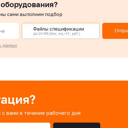
 оборудования?
 мы сами выполним подбор
Файлы спецификации
на
Отпра
до 10 Мб (doc, xis, rtf., pdf.)
х данных
тация?
 с вами в течение рабочего дня