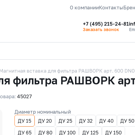
О компании
Контакты
Бре
+7 (495) 215-24-81
in
Заказать звонок
Em
Магнитная вставка для фильтра РАШВОРК арт. 600 DN0
ля фильтра РАШВОРК арт
овара:
45027
Диаметр номинальный
ДУ 15
ДУ 20
ДУ 25
ДУ 32
ДУ 40
ДУ 50
ДУ 65
ДУ 80
ДУ 100
ДУ 125
ДУ 150