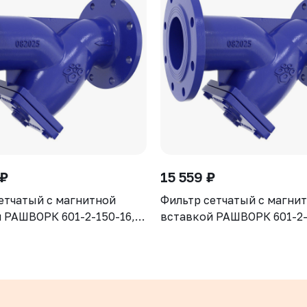
 ₽
15 559 ₽
етчатый с магнитной
Фильтр сетчатый с магни
 РАШВОРК 601-2-150-16,
вставкой РАШВОРК 601-2-
N16, корпус - GJS-500-7
DN100, PN16, корпус - GJ
сетка - AISI304, ячейка -
(GGG50), сетка - AISI304, 
Ф/Ф
1,3 мм, Ф/Ф