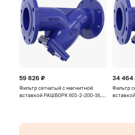
59 826 ₽
34 464
Фильтр сетчатый с магнитной
Фильтр с
вставкой РАШВОРК 601-2-200-16,
вставкой
DN200, PN16, корпус - GJS-500-7
DN150, P
(GGG50), сетка - AISI304, ячейка -
(GGG50), 
1,6 мм, Ф/Ф
1,3 мм, 