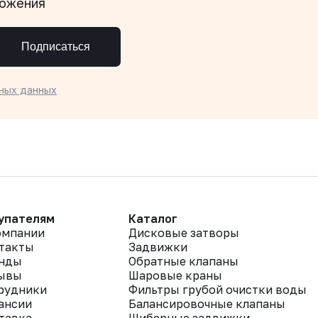
ложения
Подписаться
ных данных
упателям
Каталог
омпании
Дисковые затворы
такты
Задвижки
нды
Обратные клапаны
ывы
Шаровые краны
рудники
Фильтры грубой очистки воды
ансии
Балансировочные клапаны