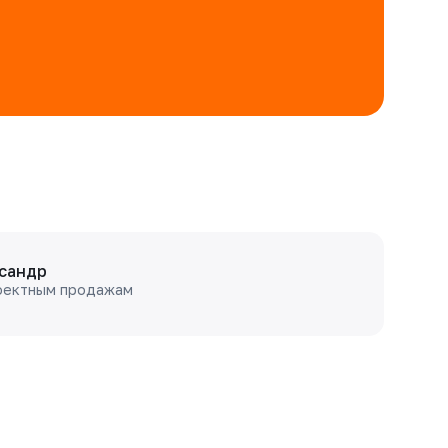
сандр
оектным продажам