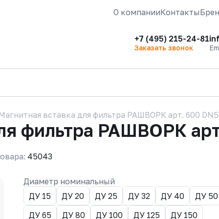
О компании
Контакты
Бре
+7 (495) 215-24-81
in
Заказать звонок
Em
Магнитная вставка для фильтра РАШВОРК арт. 600 DN
для фильтра РАШВОРК арт
овара:
45043
Диаметр номинальный
ДУ 15
ДУ 20
ДУ 25
ДУ 32
ДУ 40
ДУ 50
ДУ 65
ДУ 80
ДУ 100
ДУ 125
ДУ 150