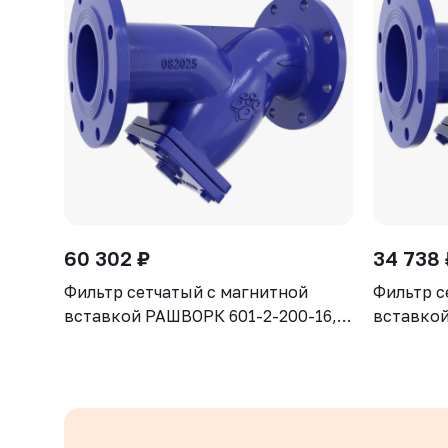
60 302 ₽
34 738 
Фильтр сетчатый с магнитной
Фильтр с
вставкой РАШВОРК 601-2-200-16,
вставкой
DN200, PN16, корпус - GJS-500-7
DN150, P
(GGG50), сетка - AISI304, ячейка -
(GGG50), 
1,6 мм, Ф/Ф
1,3 мм, 