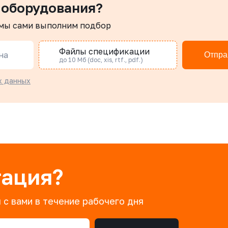
 оборудования?
 мы сами выполним подбор
Файлы спецификации
на
Отпра
до 10 Мб (doc, xis, rtf., pdf.)
х данных
тация?
 с вами в течение рабочего дня