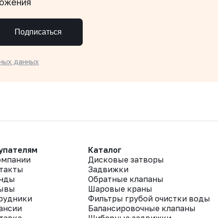
ложения
Подписаться
ных данных
упателям
Каталог
омпании
Дисковые затворы
такты
Задвижки
нды
Обратные клапаны
ывы
Шаровые краны
рудники
Фильтры грубой очистки воды
ансии
Балансировочные клапаны