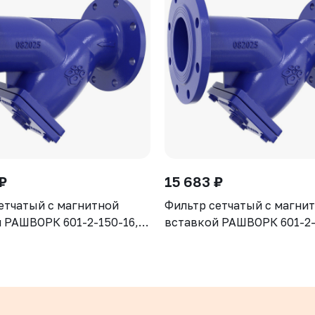
₽
15 683 ₽
етчатый с магнитной
Фильтр сетчатый с магни
 РАШВОРК 601-2-150-16,
вставкой РАШВОРК 601-2-
N16, корпус - GJS-500-7
DN100, PN16, корпус - GJ
сетка - AISI304, ячейка -
(GGG50), сетка - AISI304, 
Ф/Ф
1,3 мм, Ф/Ф