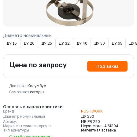
Диаметр номинальный
ДУ 15
ДУ 20
ДУ 25
ДУ 32
ДУ 40
ДУ 50
ДУ 65
ДУ 
Цена по запросу
Под заказ
Доставка
Колумбус
Самовывоз
сегодня
Основные характеристики
Бренд
RUSHWORK
Диаметр номинальный
ДУ 250
Артикул
МВ РВ 250
Марка материала корпуса
Нерж. сталь AISI304
Тип арматуры
Магнитная вставка
Онлайн консультант