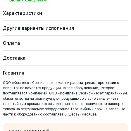
Характеристики
Другие варианты исполнения
Бренд
RUSHWORK
Диаметр номинальный
ДУ 250
Артикул
МВ РВ 250
Оплата
Марка материала корпуса
Нерж. сталь AISI304
Тип арматуры
Магнитная вставка
МВ РВ 100
Доставка
Диаметр номинальный
Наличие
Цена с НДС
Купить
Важно: Отгрузка товара производится после 100%
ДУ 100
Есть
2 622 ₽
оплаты и зачисления средств на расчетный счет
Гарантия
ООО «Комплект Сервис».
МВ РВ 032
ООО «Комплект Сервис» принимает и рассматривает претензии от
Диаметр номинальный
Наличие
Цена с НДС
Купить
клиентов по качеству продукции на все оборудование, которое
ДУ 32
Есть
1 057 ₽
поставляется компанией. ООО «Комплект Сервис» несет гарантийные
обязательства на реализуемую продукцию согласно заявленным
Безналичный расчёт
гарантийным срокам, которые указываются в техническом паспорте
МВ РВ 025
товара на отгружаемое оборудование. Гарантийный срок на запасные
Мы выставляем счёт на оплату, который можно оплатить в
Диаметр номинальный
Наличие
Цена с НДС
части к оборудованию составляет 6 (шесть) месяцев.
любом банке
Купить
ДУ 25
Есть
753 ₽
Бесплатно
Байкал Сервис
Для юридических лиц