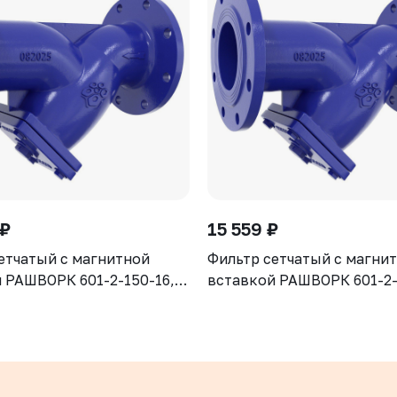
 ₽
15 559 ₽
етчатый с магнитной
Фильтр сетчатый с магни
 РАШВОРК 601-2-150-16,
вставкой РАШВОРК 601-2-
N16, корпус - GJS-500-7
DN100, PN16, корпус - GJ
сетка - AISI304, ячейка -
(GGG50), сетка - AISI304, 
Ф/Ф
1,3 мм, Ф/Ф