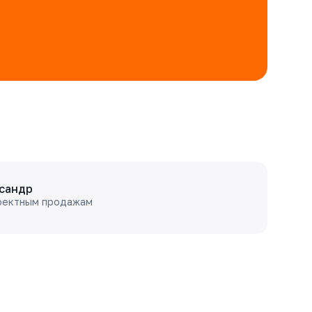
сандр
оектным продажам