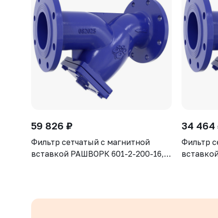
59 826 ₽
34 464
Фильтр сетчатый с магнитной
Фильтр с
вставкой РАШВОРК 601-2-200-16,
вставкой
DN200, PN16, корпус - GJS-500-7
DN150, P
(GGG50), сетка - AISI304, ячейка -
(GGG50), 
1,6 мм, Ф/Ф
1,3 мм, 