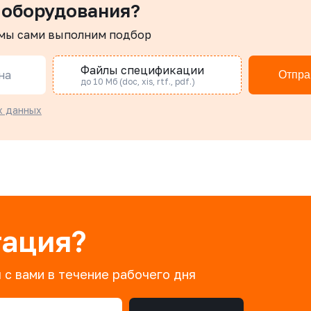
 оборудования?
 мы сами выполним подбор
Файлы спецификации
на
Отпра
до 10 Мб (doc, xis, rtf., pdf.)
х данных
тация?
 с вами в течение рабочего дня