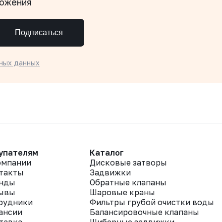
ложения
Подписаться
ных данных
упателям
Каталог
омпании
Дисковые затворы
такты
Задвижки
нды
Обратные клапаны
ывы
Шаровые краны
рудники
Фильтры грубой очистки воды
ансии
Балансировочные клапаны