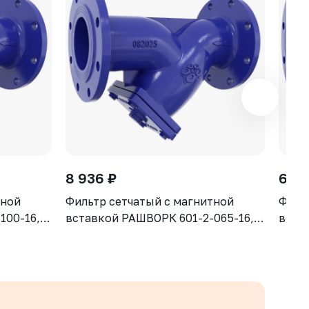
8 936 ₽
6 83
тной
Фильтр сетчатый с магнитной
Филь
100-16,
вставкой РАШВОРК 601-2-065-16,
вста
S-500-7
DN065, PN16, корпус - GJS-500-7
DN050
ячейка -
(GGG50), сетка - AISI304, ячейка -
(GGG5
1,3 мм, Ф/Ф
1,0 м