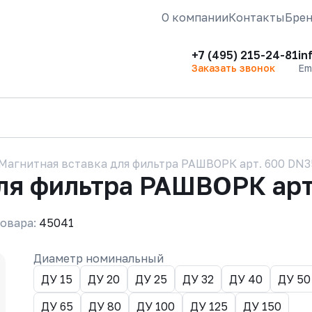
О компании
Контакты
Бре
+7 (495) 215-24-81
in
Заказать звонок
Em
Магнитная вставка для фильтра РАШВОРК арт. 600 DN3
для фильтра РАШВОРК арт
овара:
45041
Диаметр номинальный
ДУ 15
ДУ 20
ДУ 25
ДУ 32
ДУ 40
ДУ 50
ДУ 65
ДУ 80
ДУ 100
ДУ 125
ДУ 150