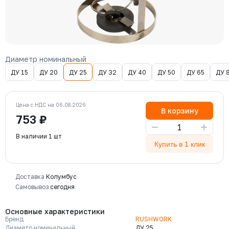
Диаметр номинальный
ДУ 15
ДУ 20
ДУ 25
ДУ 32
ДУ 40
ДУ 50
ДУ 65
ДУ 
Цена с НДС на 06.08.2026
В корзину
753 ₽
−
+
В наличии 1 шт
Купить в 1 клик
Доставка
Колумбус
Самовывоз
сегодня
Основные характеристики
Бренд
RUSHWORK
Диаметр номинальный
ДУ 25