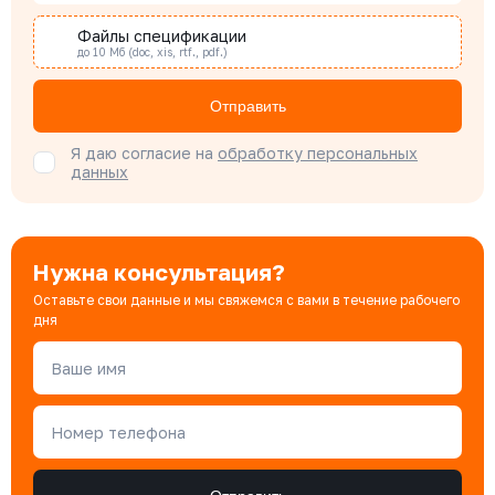
Специалист отдела снабжения
МВ РВ 015
Файлы спецификации
до 10 Мб (doc, xis, rtf., pdf.)
Диаметр номинальный
Наличие
Цена с НДС
Под заказ
ДУ 15
Нет
509 ₽
Бондарюк Евгения
Отправить
Специалист отдела продаж
Я даю согласие на
обработку персональных
данных
Нужна консультация?
Оставьте свои данные и мы свяжемся с вами в течение рабочего
дня
Ваше имя
Номер телефона