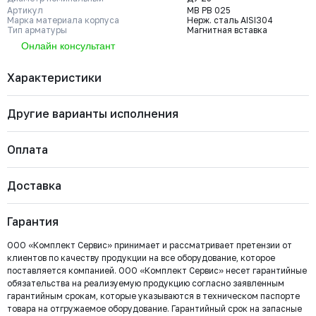
Артикул
МВ РВ 025
Марка материала корпуса
Нерж. сталь AISI304
Тип арматуры
Магнитная вставка
Онлайн консультант
Характеристики
Другие варианты исполнения
Бренд
RUSHWORK
Диаметр номинальный
ДУ 25
Артикул
МВ РВ 025
Оплата
Марка материала корпуса
Нерж. сталь AISI304
Тип арматуры
Магнитная вставка
МВ РВ 100
Доставка
Диаметр номинальный
Наличие
Цена с НДС
Купить
Важно: Отгрузка товара производится после 100%
ДУ 100
Есть
2 622 ₽
оплаты и зачисления средств на расчетный счет
Гарантия
ООО «Комплект Сервис».
МВ РВ 032
ООО «Комплект Сервис» принимает и рассматривает претензии от
Диаметр номинальный
Наличие
Цена с НДС
Купить
клиентов по качеству продукции на все оборудование, которое
ДУ 32
Есть
1 057 ₽
поставляется компанией. ООО «Комплект Сервис» несет гарантийные
обязательства на реализуемую продукцию согласно заявленным
Безналичный расчёт
гарантийным срокам, которые указываются в техническом паспорте
МВ РВ 500
товара на отгружаемое оборудование. Гарантийный срок на запасные
Мы выставляем счёт на оплату, который можно оплатить в