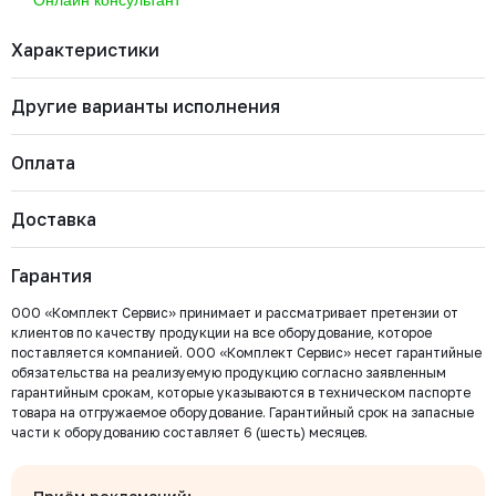
Характеристики
Другие варианты исполнения
Бренд
RUSHWORK
Диаметр номинальный
ДУ 65
Артикул
МВ РВ 065
Оплата
Марка материала корпуса
Нерж. сталь AISI304
Тип арматуры
Магнитная вставка
МВ РВ 125
Доставка
Диаметр номинальный
Наличие
Цена с НДС
Купить
Важно: Отгрузка товара производится после 100%
ДУ 125
Есть
4 116 ₽
оплаты и зачисления средств на расчетный счет
Гарантия
ООО «Комплект Сервис».
МВ РВ 032
ООО «Комплект Сервис» принимает и рассматривает претензии от
Диаметр номинальный
Наличие
Цена с НДС
Купить
клиентов по качеству продукции на все оборудование, которое
ДУ 32
Есть
1 066 ₽
поставляется компанией. ООО «Комплект Сервис» несет гарантийные
обязательства на реализуемую продукцию согласно заявленным
Безналичный расчёт
гарантийным срокам, которые указываются в техническом паспорте
МВ РВ 500
товара на отгружаемое оборудование. Гарантийный срок на запасные
Мы выставляем счёт на оплату, который можно оплатить в
части к оборудованию составляет 6 (шесть) месяцев.
любом банке
Диаметр номинальный
Наличие
Цена с НДС
Под заказ
ДУ 500
Нет
75 367 ₽
Бесплатно
Байкал Сервис
Для юридических лиц