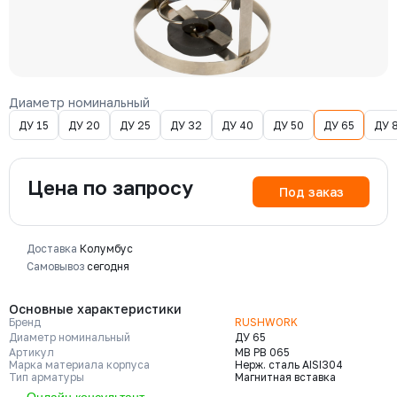
Диаметр номинальный
ДУ 15
ДУ 20
ДУ 25
ДУ 32
ДУ 40
ДУ 50
ДУ 65
ДУ 
Цена по запросу
Под заказ
Доставка
Колумбус
Самовывоз
сегодня
Основные характеристики
Бренд
RUSHWORK
Диаметр номинальный
ДУ 65
Артикул
МВ РВ 065
Марка материала корпуса
Нерж. сталь AISI304
Тип арматуры
Магнитная вставка
Онлайн консультант