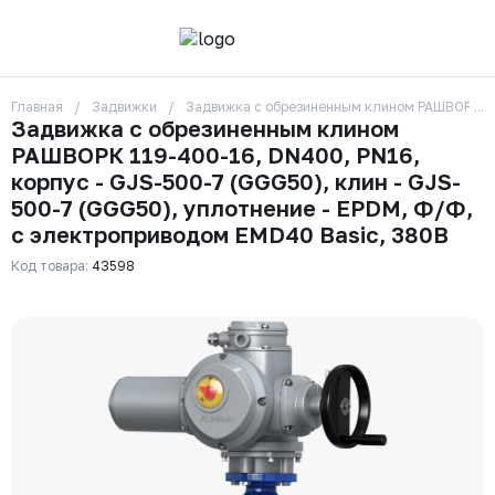
Главная
Задвижки
Задвижка с обрезиненным клином РАШВОРК 119
О компании
Задвижка с обрезиненным клином
Контакты
РАШВОРК 119-400-16, DN400, PN16,
Бренды
Отзывы
корпус - GJS-500-7 (GGG50), клин - GJS-
Сотрудники
500-7 (GGG50), уплотнение - EPDM, Ф/Ф,
Вакансии
с электроприводом EMD40 Basic, 380В
Доставка
Оплата
Код товара:
43598
Вопрос-ответ
Гарантии
Новости
Реквизиты
+7 (495) 215-24-81
zakaz325@ks-rus.com
Заказать звонок
Email для связи
Одинцово, Внуковская 9, пав. 31
Пункт выдачи заказов