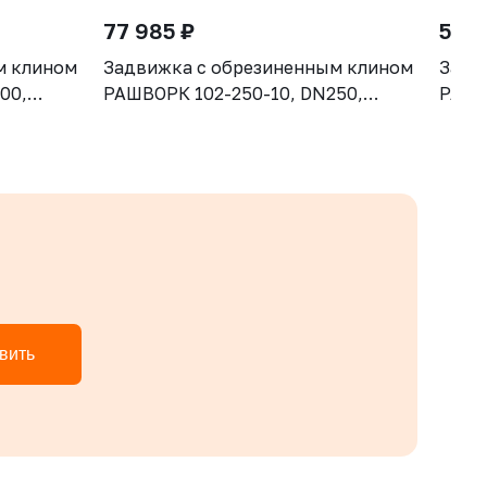
77 985 ₽
51 6
м клином
Задвижка с обрезиненным клином
Задв
00,
РАШВОРК 102-250-10, DN250,
РАШВ
 - GGG50,
PN10, корпус GGG50, клин - GGG50,
PN10,
ISO5210,
уплотнение - EPDM, Ф/Ф, ISO5210,
уплот
с голым штоком
с го
вить