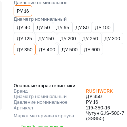
Давление номинальное
РУ 16
Диаметр номинальный
ДУ 40
ДУ 50
ДУ 65
ДУ 80
ДУ 100
ДУ 125
ДУ 150
ДУ 200
ДУ 250
ДУ 300
ДУ 350
ДУ 400
ДУ 500
ДУ 600
Основные характеристики
Бренд
RUSHWORK
Диаметр номинальный
ДУ 350
Давление номинальное
РУ 16
Артикул
119-350-16
Чугун GJS-500-7
Марка материала корпуса
(GGG50)