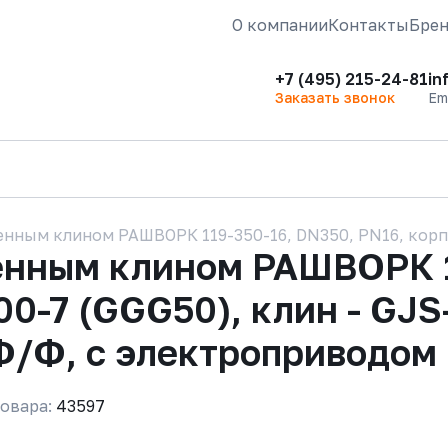
О компании
Контакты
Бре
+7 (495) 215-24-81
in
Заказать звонок
Em
нным клином РАШВОРК 119-350-16, DN350, PN16, корпус
енным клином РАШВОРК 1
00-7 (GGG50), клин - GJS
Ф/Ф, с электроприводом
овара:
43597