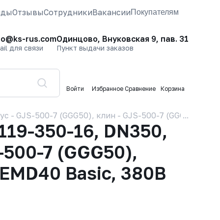
нды
Отзывы
Сотрудники
Вакансии
Покупателям
fo@ks-rus.com
Одинцово, Внуковская 9, пав. 31
ail для связи
Пункт выдачи заказов
Войти
Избранное
Сравнение
Корзина
 - GJS-500-7 (GGG50), клин - GJS-500-7 (GGG50), упл
19-350-16, DN350,
-500-7 (GGG50),
 EMD40 Basic, 380В