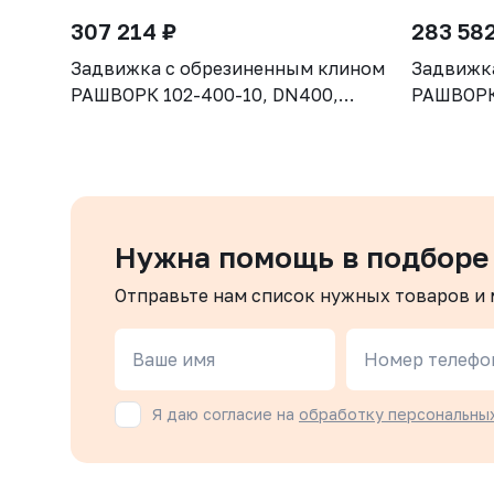
307 214 ₽
283 582
Задвижка с обрезиненным клином
Задвижк
РАШВОРК 102-400-10, DN400,
РАШВОРК 
PN10, корпус GGG50, клин - GGG50,
PN10, ко
уплотнение - EPDM, Ф/Ф, ISO5210,
уплотнен
с голым штоком
с голым
Нужна помощь в подборе
Отправьте нам список нужных товаров и
Ваше имя
Номер телефо
Я даю согласие на
обработку персональны