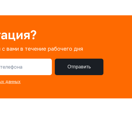
тация?
 с вами в течение рабочего дня
телефона
Отправить
ых данных