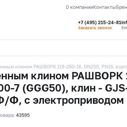
О компании
Контакты
Бре
+7 (495) 215-24-81
in
Заказать звонок
Em
нным клином РАШВОРК 119-250-16, DN250, PN16, корпус
енным клином РАШВОРК 1
00-7 (GGG50), клин - GJS
Ф/Ф, с электроприводом
овара:
43595