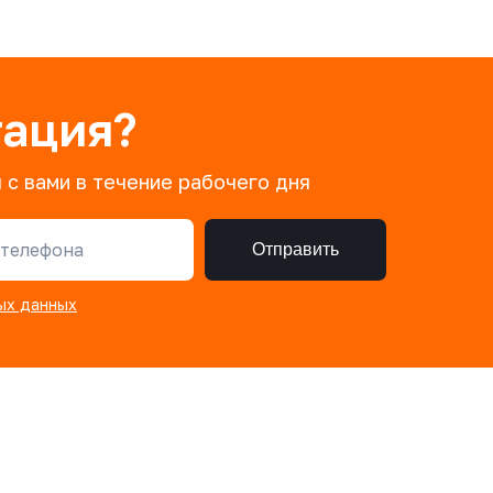
тация?
 с вами в течение рабочего дня
телефона
Отправить
ых данных