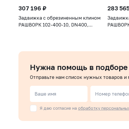
307 196 ₽
283 565
Задвижка с обрезиненным клином
Задвижк
РАШВОРК 102-400-10, DN400,
РАШВОРК 
PN10, корпус GGG50, клин - GGG50,
PN10, ко
уплотнение - EPDM, Ф/Ф, ISO5210,
уплотнен
с голым штоком
с голым
Нужна помощь в подборе
Отправьте нам список нужных товаров и
Ваше имя
Номер телефо
Я даю согласие на
обработку персональны