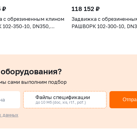
 ₽
118 152 ₽
а с обрезиненным клином
Задвижка с обрезиненны
102-350-10, DN350,
РАШВОРК 102-300-10, DN3
рпус GGG50, клин - GGG50,
PN10, корпус GGG50, клин
ие - EPDM, Ф/Ф, ISO5210,
уплотнение - EPDM, Ф/Ф, 
 штоком
с голым штоком
 оборудования?
 мы сами выполним подбор
Файлы спецификации
на
Отпра
до 10 Мб (doc, xis, rtf., pdf.)
х данных