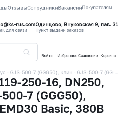
нды
Отзывы
Сотрудники
Вакансии
Покупателям
fo@ks-rus.com
Одинцово, Внуковская 9, пав. 31
ail для связи
Пункт выдачи заказов
Войти
Избранное
Сравнение
Корзина
 - GJS-500-7 (GGG50), клин - GJS-500-7 (GGG50), упл
19-250-16, DN250,
-500-7 (GGG50),
 EMD30 Basic, 380В