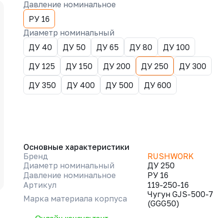
Давление номинальное
РУ 16
Диаметр номинальный
ДУ 40
ДУ 50
ДУ 65
ДУ 80
ДУ 100
ДУ 125
ДУ 150
ДУ 200
ДУ 250
ДУ 300
ДУ 350
ДУ 400
ДУ 500
ДУ 600
Основные характеристики
Бренд
RUSHWORK
Диаметр номинальный
ДУ 250
Давление номинальное
РУ 16
Артикул
119-250-16
Чугун GJS-500-7
Марка материала корпуса
(GGG50)