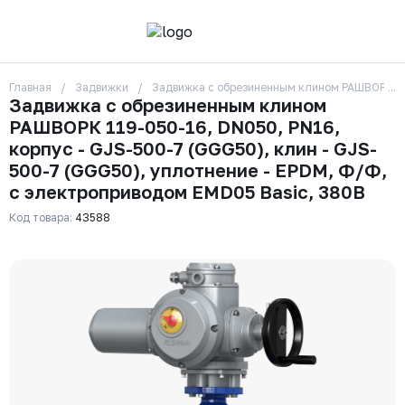
Главная
Задвижки
Задвижка с обрезиненным клином РАШВОРК 119
О компании
Задвижка с обрезиненным клином
Контакты
РАШВОРК 119-050-16, DN050, PN16,
Бренды
Отзывы
корпус - GJS-500-7 (GGG50), клин - GJS-
Сотрудники
500-7 (GGG50), уплотнение - EPDM, Ф/Ф,
Вакансии
с электроприводом EMD05 Basic, 380В
Доставка
Оплата
Код товара:
43588
Вопрос-ответ
Гарантии
Новости
Реквизиты
+7 (495) 215-24-81
zakaz325@ks-rus.com
Заказать звонок
Email для связи
Одинцово, Внуковская 9, пав. 31
Пункт выдачи заказов