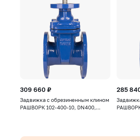
309 660 ₽
285 84
Задвижка с обрезиненным клином
Задвижк
РАШВОРК 102-400-10, DN400,
РАШВОРК 
PN10, корпус GGG50, клин - GGG50,
PN10, ко
уплотнение - EPDM, Ф/Ф, ISO5210,
уплотнен
с голым штоком
с голым