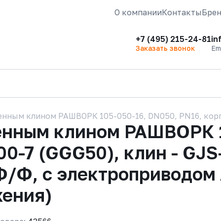
О компании
Контакты
Бре
+7 (495) 215-24-81
in
Заказать звонок
Em
нным клином РАШВОРК 105-050-16, DN050, PN16, корпус
енным клином РАШВОРК 1
00-7 (GGG50), клин - GJS
Ф/Ф, с электроприводом
жения)