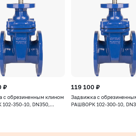
0 ₽
119 100 ₽
а с обрезиненным клином
Задвижка с обрезиненны
102-350-10, DN350,
РАШВОРК 102-300-10, DN3
рпус GGG50, клин - GGG50,
PN10, корпус GGG50, клин
ие - EPDM, Ф/Ф, ISO5210,
уплотнение - EPDM, Ф/Ф, 
 штоком
с голым штоком