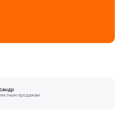
сандр
оектным продажам