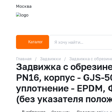
Москва
Каталог
Главная
Задвижки
Задвижка с обрезине
Задвижка с обрезин
PN16, корпус - GJS-5
уплотнение - EPDM, 
(без указателя поло