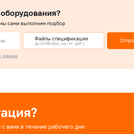
 оборудования?
 мы сами выполним подбор
Файлы спецификации
на
Отпра
до 10 Мб (doc, xis, rtf., pdf.)
х данных
тация?
 с вами в течение рабочего дня