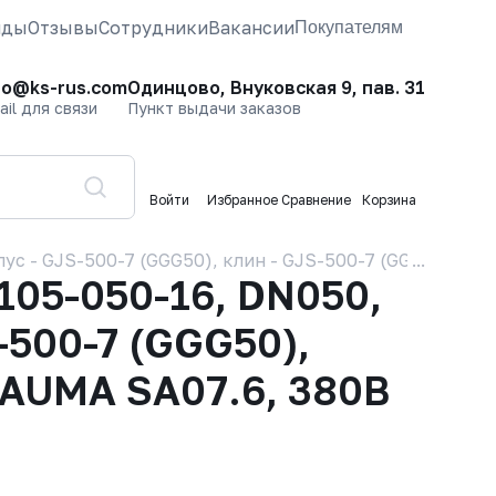
нды
Отзывы
Сотрудники
Вакансии
Покупателям
fo@ks-rus.com
Одинцово, Внуковская 9, пав. 31
ail для связи
Пункт выдачи заказов
Войти
Избранное
Сравнение
Корзина
 - GJS-500-7 (GGG50), клин - GJS-500-7 (GGG50), упл
05-050-16, DN050,
-500-7 (GGG50),
 AUMA SA07.6, 380В