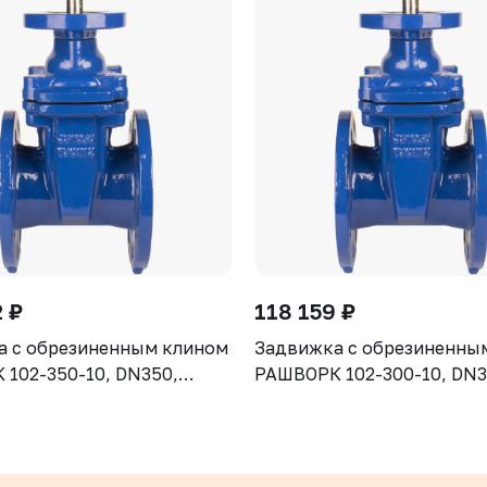
 ₽
118 159 ₽
а с обрезиненным клином
Задвижка с обрезиненны
102-350-10, DN350,
РАШВОРК 102-300-10, DN3
рпус GGG50, клин - GGG50,
PN10, корпус GGG50, клин
ие - EPDM, Ф/Ф, ISO5210,
уплотнение - EPDM, Ф/Ф, 
 штоком
с голым штоком