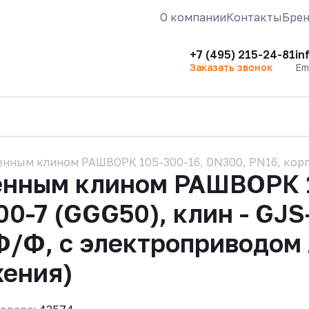
О компании
Контакты
Бре
+7 (495) 215-24-81
in
Заказать звонок
Em
нным клином РАШВОРК 105-300-16, DN300, PN16, корпус
енным клином РАШВОРК 1
00-7 (GGG50), клин - GJS
Ф/Ф, с электроприводом
жения)