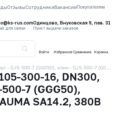
нды
Отзывы
Сотрудники
Вакансии
Покупателям
fo@ks-rus.com
Одинцово, Внуковская 9, пав. 31
ail для связи
Пункт выдачи заказов
Войти
Избранное
Сравнение
Корзина
 - GJS-500-7 (GGG50), клин - GJS-500-7 (GGG50), упл
05-300-16, DN300,
-500-7 (GGG50),
 AUMA SA14.2, 380В