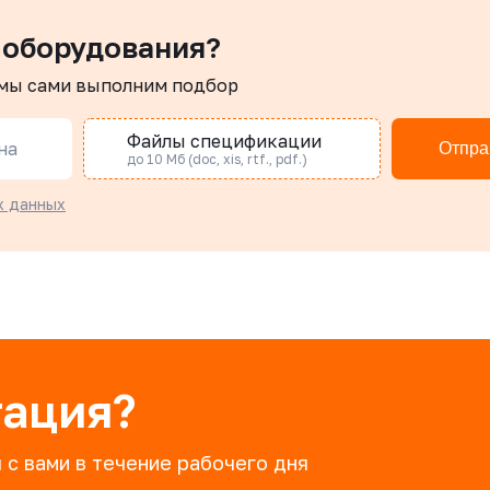
 оборудования?
 мы сами выполним подбор
Файлы спецификации
на
Отпра
до 10 Мб (doc, xis, rtf., pdf.)
х данных
тация?
 с вами в течение рабочего дня