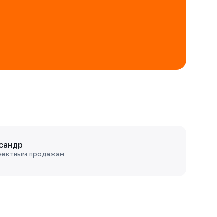
сандр
оектным продажам