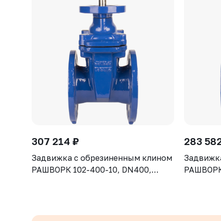
307 214 ₽
283 582
Задвижка с обрезиненным клином
Задвижк
РАШВОРК 102-400-10, DN400,
РАШВОРК 
PN10, корпус GGG50, клин - GGG50,
PN10, ко
уплотнение - EPDM, Ф/Ф, ISO5210,
уплотнен
с голым штоком
с голым