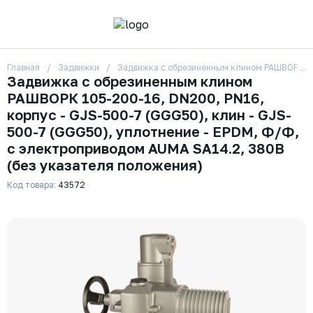
Главная
Задвижки
Задвижка с обрезиненным клином РАШВОРК 105
О компании
Задвижка с обрезиненным клином
Контакты
РАШВОРК 105-200-16, DN200, PN16,
Бренды
Отзывы
корпус - GJS-500-7 (GGG50), клин - GJS-
Сотрудники
500-7 (GGG50), уплотнение - EPDM, Ф/Ф,
Вакансии
с электроприводом AUMA SA14.2, 380В
Доставка
(без указателя положения)
Оплата
Вопрос-ответ
Код товара:
43572
Гарантии
Новости
Реквизиты
+7 (495) 215-24-81
zakaz325@ks-rus.com
Заказать звонок
Email для связи
Одинцово, Внуковская 9, пав. 31
Пункт выдачи заказов