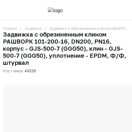
Главная
Задвижки
Задвижка с обрезиненным клином РАШВОРК 101
О компании
Задвижка с обрезиненным клином
Контакты
РАШВОРК 101-200-16, DN200, PN16,
Бренды
Отзывы
корпус - GJS-500-7 (GGG50), клин - GJS-
Сотрудники
500-7 (GGG50), уплотнение - EPDM, Ф/Ф,
Вакансии
штурвал
Доставка
Оплата
Код товара:
43225
Вопрос-ответ
Гарантии
Новости
Реквизиты
+7 (495) 215-24-81
zakaz325@ks-rus.com
Заказать звонок
Email для связи
Одинцово, Внуковская 9, пав. 31
Пункт выдачи заказов