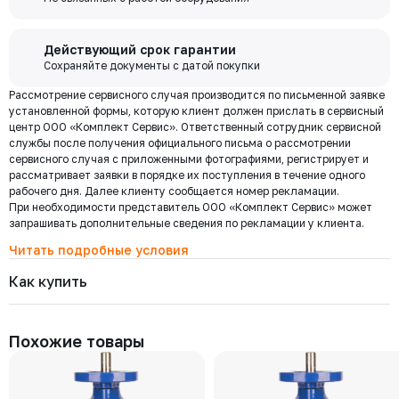
покупки и выполняйте другие банковские операции.
РУ 16
ДУ 300
Есть
Цена с НДС
Купить
124 189 ₽
Бесплатная
Действующий срок гарантии
доставка по
Сохраняйте документы с датой покупки
Мы используем ЭДО Контур.Диадок.
Москве и
Рассмотрение сервисного случая производится по письменной заявке
Обмен документами через Диадок это обмен и подписание
101-250-16
области при
Давление номинальное
Диаметр номинальный
Наличие
установленной формы, которую клиент должен прислать в сервисный
любых документов без дублирования на бумаге. Приглашаем Вас
РУ 16
ДУ 250
Есть
центр ООО «Комплект Сервис». Ответственный сотрудник сервисной
приступить к работе по обмену документами в электронном
заказе от 30
Цена с НДС
службы после получения официального письма о рассмотрении
виде.
Купить
000 ₽
82 969 ₽
сервисного случая с приложенными фотографиями, регистрирует и
Подробнее
рассматривает заявки в порядке их поступления в течение одного
рабочего дня. Далее клиенту сообщается номер рекламации.
При необходимости представитель ООО «Комплект Сервис» может
101-150-16
Региональная доставка
Давление номинальное
Диаметр номинальный
Наличие
запрашивать дополнительные сведения по рекламации у клиента.
Мы стремимся сократить издержки по доставке заказов для наших
РУ 16
ДУ 150
Есть
клиентов!
Читать подробные условия
Цена с НДС
Купить
Поэтому предлагаем бесплатно доставить Ваш товар до ТК в г.
33 029 ₽
Как купить
Москве. Условия доставки до терминалов ТК в других городах
уточняйте у менеджера.
Стоимость доставки зависит от тарифов транспортной компании, веса,
101-125-16
габаритов и конечного пункта назначения. Услуги по доставке от
Давление номинальное
Диаметр номинальный
Наличие
Похожие товары
терминала ТК оплачиваются отдельно.
РУ 16
ДУ 125
Есть
Цена с НДС
Купить
29 198 ₽
Самовывоз
Осуществляется с
8:00 до 17:30 после полной оплаты заказа и по