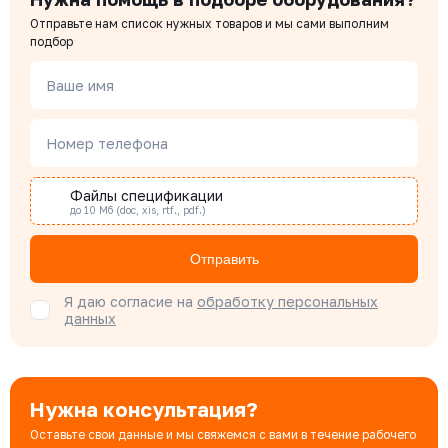
Цена с НДС
Купить
Отправьте нам список нужных товаров и мы сами выполним
11 891 ₽
Чердаков Александр
подбор
Менеджер по проектным продажам
Ваше имя
101-040-16
Давление номинальное
Диаметр номинальный
Наличие
РУ 16
ДУ 40
Есть
Наталья Гомонова
Цена с НДС
Номер телефона
Специалист отдела снабжения
Купить
11 230 ₽
Файлы спецификации
до 10 Мб (doc, xis, rtf., pdf.)
Бондарюк Евгения
Специалист отдела продаж
Отправить
Я даю согласие на
обработку персональных
данных
Нужна консультация?
Оставьте свои данные и мы свяжемся с вами в течение рабочего