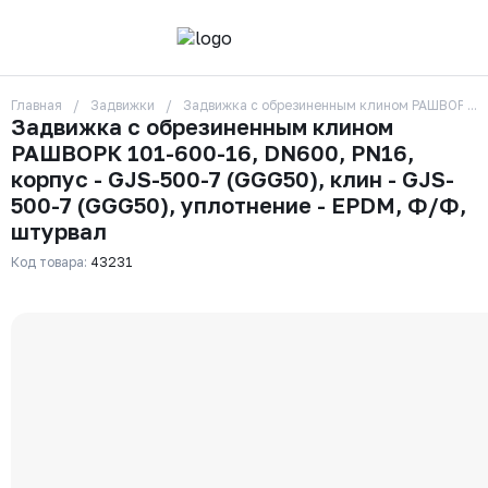
Главная
Задвижки
Задвижка с обрезиненным клином РАШВОРК 101
О компании
Задвижка с обрезиненным клином
Контакты
РАШВОРК 101-600-16, DN600, PN16,
Бренды
Отзывы
корпус - GJS-500-7 (GGG50), клин - GJS-
Сотрудники
500-7 (GGG50), уплотнение - EPDM, Ф/Ф,
Вакансии
штурвал
Доставка
Оплата
Код товара:
43231
Вопрос-ответ
Гарантии
Новости
Реквизиты
+7 (495) 215-24-81
zakaz325@ks-rus.com
Заказать звонок
Email для связи
Одинцово, Внуковская 9, пав. 31
Пункт выдачи заказов