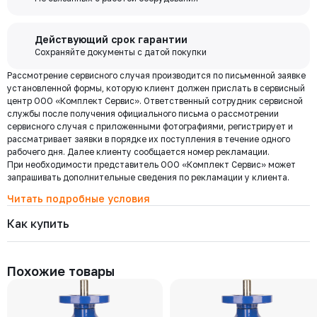
покупки и выполняйте другие банковские операции.
РУ 16
ДУ 250
Есть
Цена с НДС
Купить
82 275 ₽
Бесплатная
Действующий срок гарантии
доставка по
Сохраняйте документы с датой покупки
Мы используем ЭДО Контур.Диадок.
Москве и
Рассмотрение сервисного случая производится по письменной заявке
Обмен документами через Диадок это обмен и подписание
101-200-16
области при
Давление номинальное
Диаметр номинальный
Наличие
установленной формы, которую клиент должен прислать в сервисный
любых документов без дублирования на бумаге. Приглашаем Вас
РУ 16
ДУ 200
Есть
центр ООО «Комплект Сервис». Ответственный сотрудник сервисной
приступить к работе по обмену документами в электронном
заказе от 30
Цена с НДС
службы после получения официального письма о рассмотрении
виде.
Купить
000 ₽
55 051 ₽
сервисного случая с приложенными фотографиями, регистрирует и
Подробнее
рассматривает заявки в порядке их поступления в течение одного
рабочего дня. Далее клиенту сообщается номер рекламации.
При необходимости представитель ООО «Комплект Сервис» может
101-150-16
Региональная доставка
Давление номинальное
Диаметр номинальный
Наличие
запрашивать дополнительные сведения по рекламации у клиента.
Мы стремимся сократить издержки по доставке заказов для наших
РУ 16
ДУ 150
Есть
клиентов!
Читать подробные условия
Цена с НДС
Купить
Поэтому предлагаем бесплатно доставить Ваш товар до ТК в г.
32 753 ₽
Как купить
Москве. Условия доставки до терминалов ТК в других городах
уточняйте у менеджера.
Стоимость доставки зависит от тарифов транспортной компании, веса,
101-125-16
габаритов и конечного пункта назначения. Услуги по доставке от
Давление номинальное
Диаметр номинальный
Наличие
Похожие товары
терминала ТК оплачиваются отдельно.
РУ 16
ДУ 125
Есть
Цена с НДС
Купить
28 954 ₽
Самовывоз
Осуществляется с
8:00 до 17:30 после полной оплаты заказа и по