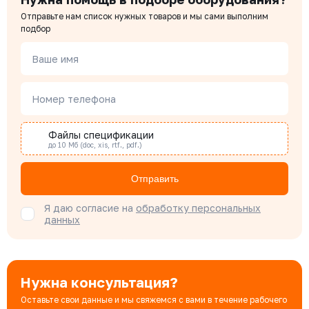
Цена с НДС
Купить
Отправьте нам список нужных товаров и мы сами выполним
11 791 ₽
Чердаков Александр
подбор
Менеджер по проектным продажам
Ваше имя
101-040-16
Давление номинальное
Диаметр номинальный
Наличие
РУ 16
ДУ 40
Есть
Наталья Гомонова
Цена с НДС
Номер телефона
Специалист отдела снабжения
Купить
11 136 ₽
Файлы спецификации
до 10 Мб (doc, xis, rtf., pdf.)
Бондарюк Евгения
Специалист отдела продаж
Отправить
Я даю согласие на
обработку персональных
данных
Нужна консультация?
Оставьте свои данные и мы свяжемся с вами в течение рабочего