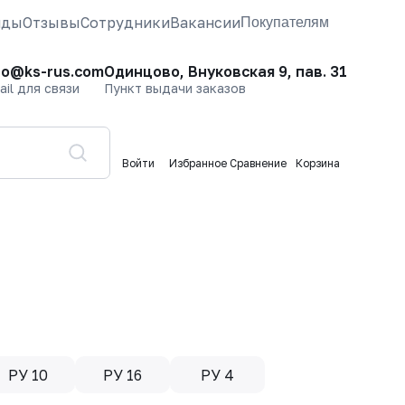
нды
Отзывы
Сотрудники
Вакансии
Покупателям
fo@ks-rus.com
Одинцово, Внуковская 9, пав. 31
ail для связи
Пункт выдачи заказов
Войти
Избранное
Сравнение
Корзина
РУ 10
РУ 16
РУ 4