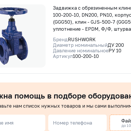
Задвижка с обрезиненным кли
100-200-10, DN200, PN10, корпус
(GGG50), клин - GJS-500-7 (GGG5
уплотнение - EPDM, Ф/Ф, штурв
Бренд
RUSHWORK
Диаметр номинальный
ДУ 200
Давление номинальное
РУ 10
Артикул
100-200-10
жна помощь в подборе оборудова
авьте нам список нужных товаров и мы сами выполни
Фай
е имя
Номер телефона
до 10 