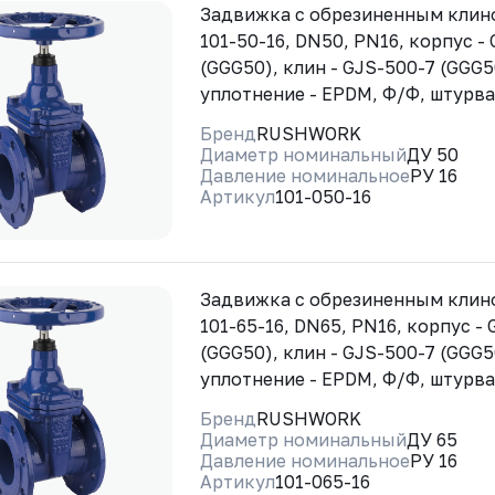
Задвижка с обрезиненным кли
101-50-16, DN50, PN16, корпус -
(GGG50), клин - GJS-500-7 (GGG5
уплотнение - EPDM, Ф/Ф, штурв
Бренд
RUSHWORK
Диаметр номинальный
ДУ 50
Давление номинальное
РУ 16
Артикул
101-050-16
Задвижка с обрезиненным кли
101-65-16, DN65, PN16, корпус -
(GGG50), клин - GJS-500-7 (GGG5
уплотнение - EPDM, Ф/Ф, штурв
Бренд
RUSHWORK
Диаметр номинальный
ДУ 65
Давление номинальное
РУ 16
Артикул
101-065-16