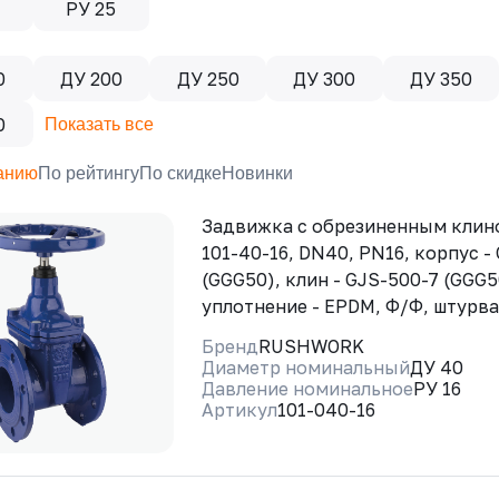
РУ 25
0
ДУ 200
ДУ 250
ДУ 300
ДУ 350
0
Показать все
анию
По рейтингу
По скидке
Новинки
Задвижка с обрезиненным кли
101-40-16, DN40, PN16, корпус -
(GGG50), клин - GJS-500-7 (GGG5
уплотнение - EPDM, Ф/Ф, штурв
Бренд
RUSHWORK
Диаметр номинальный
ДУ 40
Давление номинальное
РУ 16
Артикул
101-040-16