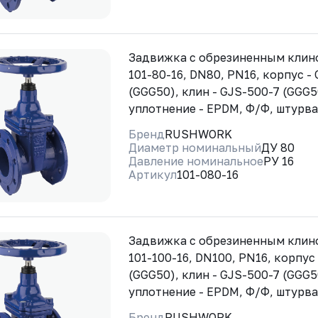
Задвижка с обрезиненным кли
101-80-16, DN80, PN16, корпус -
(GGG50), клин - GJS-500-7 (GGG5
уплотнение - EPDM, Ф/Ф, штурв
Бренд
RUSHWORK
Диаметр номинальный
ДУ 80
Давление номинальное
РУ 16
Артикул
101-080-16
Задвижка с обрезиненным кли
101-100-16, DN100, PN16, корпус
(GGG50), клин - GJS-500-7 (GGG5
уплотнение - EPDM, Ф/Ф, штурв
Бренд
RUSHWORK