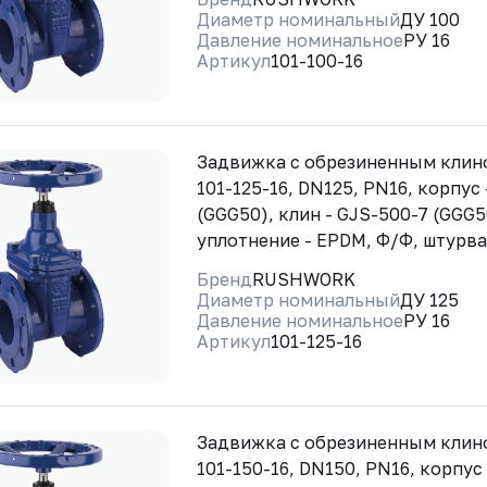
Диаметр номинальный
ДУ 100
Давление номинальное
РУ 16
Артикул
101-100-16
Задвижка с обрезиненным кли
101-125-16, DN125, PN16, корпус
(GGG50), клин - GJS-500-7 (GGG5
уплотнение - EPDM, Ф/Ф, штурв
Бренд
RUSHWORK
Диаметр номинальный
ДУ 125
Давление номинальное
РУ 16
Артикул
101-125-16
Задвижка с обрезиненным кли
101-150-16, DN150, PN16, корпус