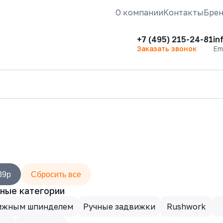
О компании
Контакты
Бре
+7 (495) 215-24-81
in
Заказать звонок
Em
39р
Сбросить все
ные категории
ижным шпинделем
Ручные задвижки
Rushwork