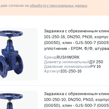
 даю согласие на
обработку персональных данных
Задвижка с обрезиненным кли
101-250-16, DN250, PN16, корпус
(GGG50), клин - GJS-500-7 (GGG5
уплотнение - EPDM, Ф/Ф, штурв
Бренд
RUSHWORK
Диаметр номинальный
ДУ 250
Давление номинальное
РУ 16
Артикул
101-250-16
Задвижка с обрезиненным кли
100-250-10, DN250, PN10, корпус
(GGG50), клин - GJS-500-7 (GGG5