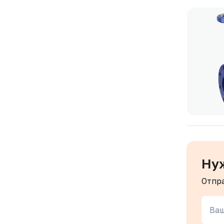
Ну
Отпр
Ваш