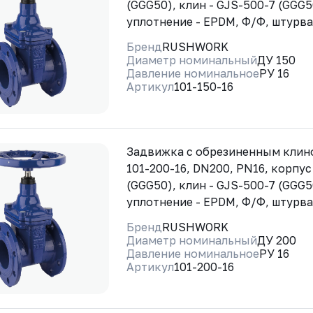
(GGG50), клин - GJS-500-7 (GGG5
уплотнение - EPDM, Ф/Ф, штурв
Бренд
RUSHWORK
Диаметр номинальный
ДУ 150
Давление номинальное
РУ 16
Артикул
101-150-16
Задвижка с обрезиненным кли
101-200-16, DN200, PN16, корпус
(GGG50), клин - GJS-500-7 (GGG5
уплотнение - EPDM, Ф/Ф, штурв
Бренд
RUSHWORK
Диаметр номинальный
ДУ 200
Давление номинальное
РУ 16
Артикул
101-200-16