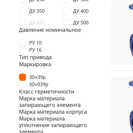
ДУ 350
ДУ 400
ДУ 450
ДУ 500
Давление номинальное
ДУ 600
ДУ 700
РУ 10
ДУ 800
ДУ 900
РУ 16
Тип привода
ДУ 1000
ДУ 1200
Маркировка
ДУ 1500
ДУ 1600
30ч39р
30ч939р
Класс герметичности
Марка материала
запирающего элемента
Марка материала корпуса
Марка материала
уплотнения запирающего
элемента