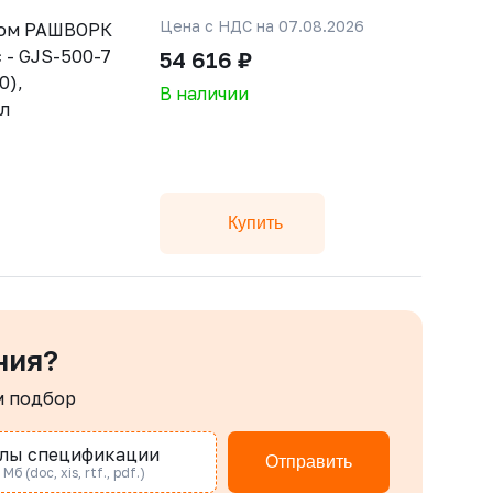
Цена с НДС на 07.08.2026
ном РАШВОРК
 - GJS-500-7
54 616 ₽
0),
В наличии
ал
Купить
ния?
м подбор
лы спецификации
Отправить
Мб (doc, xis, rtf., pdf.)