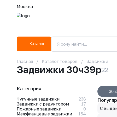
Москва
Каталог
Главная
Каталог товаров
Задвижки
Задвижки 30ч39р
22
Категория
30ч
Чугунные задвижки
238
Популяр
Задвижки с редуктором
17
С выдв
Пожарные задвижки
0
Межфланцевые задвижки
154