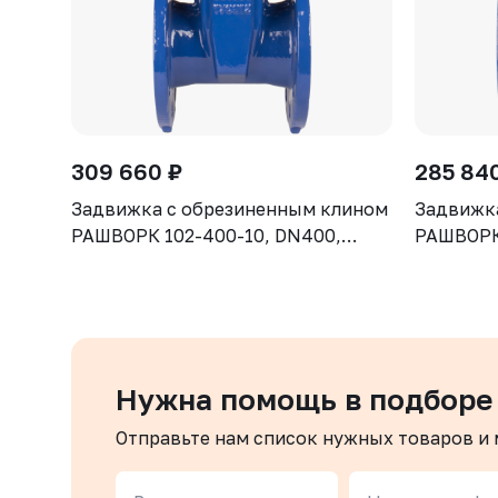
309 660 ₽
285 84
Задвижка с обрезиненным клином
Задвижк
РАШВОРК 102-400-10, DN400,
РАШВОРК 
PN10, корпус GGG50, клин - GGG50,
PN10, ко
уплотнение - EPDM, Ф/Ф, ISO5210,
уплотнен
с голым штоком
с голым
Нужна помощь в подборе
Отправьте нам список нужных товаров и