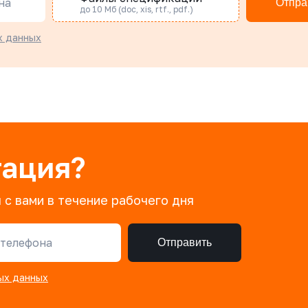
на
Отпра
до 10 Мб (doc, xis, rtf., pdf.)
х данных
тация?
 с вами в течение рабочего дня
телефона
Отправить
ых данных