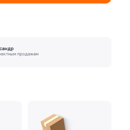
сандр
оектным продажам