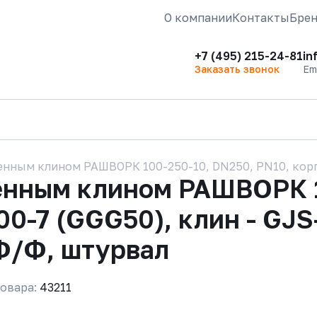
О компании
Контакты
Бре
+7 (495) 215-24-81
in
Заказать звонок
Em
нным клином РАШВОРК 100-250-10, DN250, PN10, корпус
енным клином РАШВОРК 1
00-7 (GGG50), клин - GJS
Ф/Ф, штурвал
овара:
43211