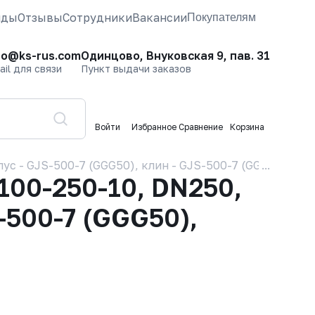
нды
Отзывы
Сотрудники
Вакансии
Покупателям
fo@ks-rus.com
Одинцово, Внуковская 9, пав. 31
ail для связи
Пункт выдачи заказов
Войти
Избранное
Сравнение
Корзина
 - GJS-500-7 (GGG50), клин - GJS-500-7 (GGG50), упл
00-250-10, DN250,
-500-7 (GGG50),