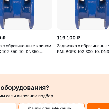
0 ₽
119 100 ₽
а с обрезиненным клином
Задвижка с обрезиненны
102-350-10, DN350,
РАШВОРК 102-300-10, DN3
рпус GGG50, клин - GGG50,
PN10, корпус GGG50, клин
ие - EPDM, Ф/Ф, ISO5210,
уплотнение - EPDM, Ф/Ф, 
 штоком
с голым штоком
 оборудования?
 мы сами выполним подбор
Файлы спецификации