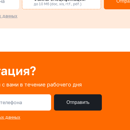
на
Отпра
до 10 Мб (doc, xis, rtf., pdf.)
х данных
тация?
 с вами в течение рабочего дня
телефона
Отправить
ых данных