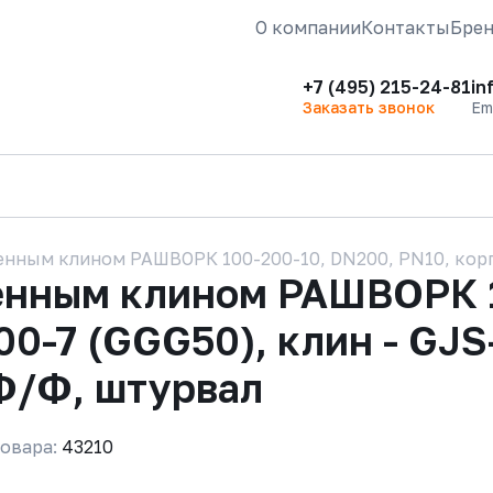
О компании
Контакты
Бре
+7 (495) 215-24-81
in
Заказать звонок
Em
нным клином РАШВОРК 100-200-10, DN200, PN10, корпус
енным клином РАШВОРК 1
00-7 (GGG50), клин - GJS
Ф/Ф, штурвал
овара:
43210