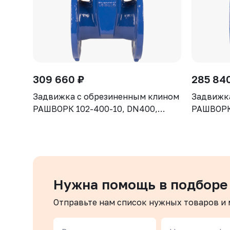
309 660 ₽
285 84
Задвижка с обрезиненным клином
Задвижк
РАШВОРК 102-400-10, DN400,
РАШВОРК 
PN10, корпус GGG50, клин - GGG50,
PN10, ко
уплотнение - EPDM, Ф/Ф, ISO5210,
уплотнен
с голым штоком
с голым
Нужна помощь в подборе
Отправьте нам список нужных товаров и