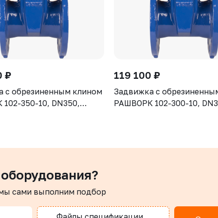
0 ₽
119 100 ₽
а с обрезиненным клином
Задвижка с обрезиненны
102-350-10, DN350,
РАШВОРК 102-300-10, DN3
рпус GGG50, клин - GGG50,
PN10, корпус GGG50, клин
ие - EPDM, Ф/Ф, ISO5210,
уплотнение - EPDM, Ф/Ф, 
 штоком
с голым штоком
 оборудования?
 мы сами выполним подбор
Файлы спецификации