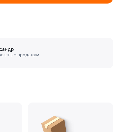
сандр
оектным продажам