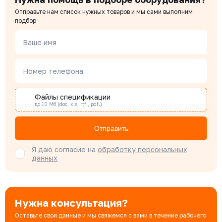
Отправьте нам список нужных товаров и мы сами выполним
Чердаков Александр
подбор
Менеджер по проектным продажам
Ваше имя
Наталья Гомонова
Номер телефона
Специалист отдела снабжения
Файлы спецификации
до 10 Мб (doc, xis, rtf., pdf.)
Бондарюк Евгения
Специалист отдела продаж
Отправить
Я даю согласие на
обработку персональных
данных
Нужна консультация?
Оставьте свои данные и мы свяжемся с вами в течение рабочего