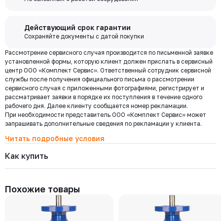
покупки и выполняйте другие банковские операции.
РУ 10
ДУ 200
Есть
Цена с НДС
Купить
55 516 ₽
Бесплатная
Действующий срок гарантии
доставка по
Сохраняйте документы с датой покупки
Мы используем ЭДО Контур.Диадок.
Москве и
Рассмотрение сервисного случая производится по письменной заявке
Обмен документами через Диадок это обмен и подписание
100-350-10
области при
Давление номинальное
Диаметр номинальный
Наличие
установленной формы, которую клиент должен прислать в сервисный
любых документов без дублирования на бумаге. Приглашаем Вас
РУ 10
ДУ 350
Нет
центр ООО «Комплект Сервис». Ответственный сотрудник сервисной
приступить к работе по обмену документами в электронном
заказе от 30
службы после получения официального письма о рассмотрении
виде.
Цена с НДС
000 ₽
Под заказ
сервисного случая с приложенными фотографиями, регистрирует и
241 771 ₽
Подробнее
рассматривает заявки в порядке их поступления в течение одного
рабочего дня. Далее клиенту сообщается номер рекламации.
При необходимости представитель ООО «Комплект Сервис» может
Региональная доставка
100-150-10
запрашивать дополнительные сведения по рекламации у клиента.
Мы стремимся сократить издержки по доставке заказов для наших
Давление номинальное
Диаметр номинальный
Наличие
РУ 10
ДУ 150
Нет
клиентов!
Читать подробные условия
Поэтому предлагаем бесплатно доставить Ваш товар до ТК в г.
Цена с НДС
Под заказ
Как купить
Москве. Условия доставки до терминалов ТК в других городах
33 029 ₽
уточняйте у менеджера.
Стоимость доставки зависит от тарифов транспортной компании, веса,
габаритов и конечного пункта назначения. Услуги по доставке от
Похожие товары
терминала ТК оплачиваются отдельно.
Самовывоз
Осуществляется с
8:00 до 17:30 после полной оплаты заказа и по