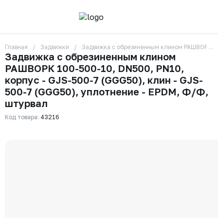
Главная
Задвижки
Задвижка с обрезиненным клином РАШВОРК 100
О компании
Задвижка с обрезиненным клином
Контакты
РАШВОРК 100-500-10, DN500, PN10,
Бренды
Отзывы
корпус - GJS-500-7 (GGG50), клин - GJS-
Сотрудники
500-7 (GGG50), уплотнение - EPDM, Ф/Ф,
Вакансии
штурвал
Доставка
Оплата
Код товара:
43216
Вопрос-ответ
Гарантии
Новости
Реквизиты
+7 (495) 215-24-81
zakaz325@ks-rus.com
Заказать звонок
Email для связи
Одинцово, Внуковская 9, пав. 31
Пункт выдачи заказов