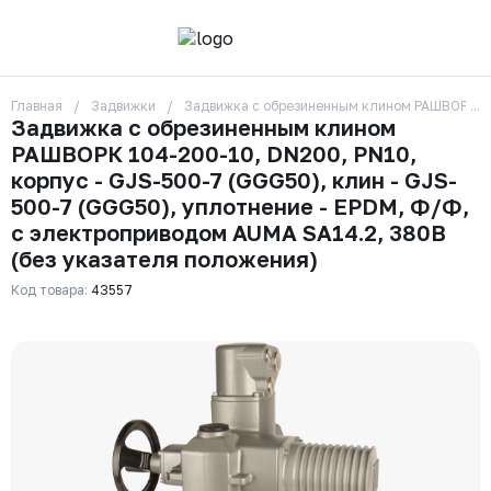
Главная
Задвижки
Задвижка с обрезиненным клином РАШВОРК 104
О компании
Задвижка с обрезиненным клином
Контакты
РАШВОРК 104-200-10, DN200, PN10,
Бренды
Отзывы
корпус - GJS-500-7 (GGG50), клин - GJS-
Сотрудники
500-7 (GGG50), уплотнение - EPDM, Ф/Ф,
Вакансии
с электроприводом AUMA SA14.2, 380В
Доставка
(без указателя положения)
Оплата
Вопрос-ответ
Код товара:
43557
Гарантии
Новости
Реквизиты
+7 (495) 215-24-81
zakaz325@ks-rus.com
Заказать звонок
Email для связи
Одинцово, Внуковская 9, пав. 31
Пункт выдачи заказов