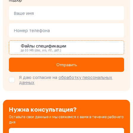
подбор
Менеджер по проектным продажам
Ваше имя
Наталья Гомонова
Номер телефона
Специалист отдела снабжения
Файлы спецификации
до 10 Мб (doc, xis, rtf., pdf.)
Бондарюк Евгения
Специалист отдела продаж
Отправить
Я даю согласие на
обработку персональных
данных
Нужна консультация?
Оставьте свои данные и мы свяжемся с вами в течение рабочего
дня