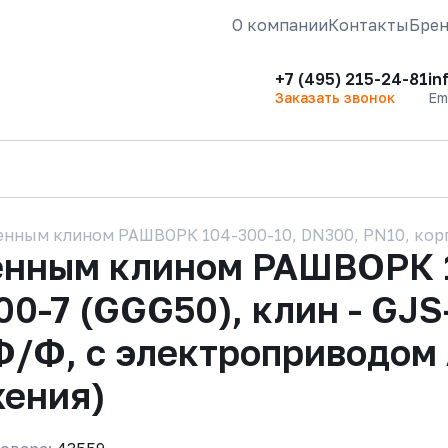
О компании
Контакты
Бре
+7 (495) 215-24-81
in
Заказать звонок
Em
нным клином РАШВОРК 104-300-10, DN300, PN10, корпус
енным клином РАШВОРК 1
00-7 (GGG50), клин - GJS
Ф/Ф, с электроприводом
жения)