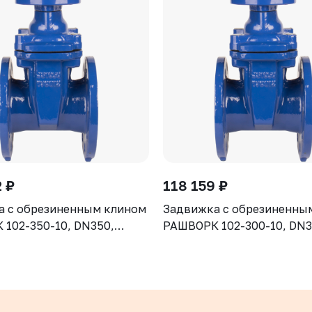
 ₽
118 159 ₽
а с обрезиненным клином
Задвижка с обрезиненны
102-350-10, DN350,
РАШВОРК 102-300-10, DN3
рпус GGG50, клин - GGG50,
PN10, корпус GGG50, клин
ие - EPDM, Ф/Ф, ISO5210,
уплотнение - EPDM, Ф/Ф, 
 штоком
с голым штоком