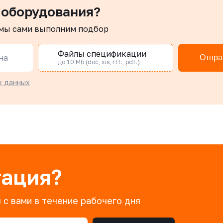
 оборудования?
 мы сами выполним подбор
Файлы спецификации
на
Отпра
до 10 Мб (doc, xis, rtf., pdf.)
х данных
тация?
 с вами в течение рабочего дня