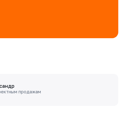
сандр
оектным продажам