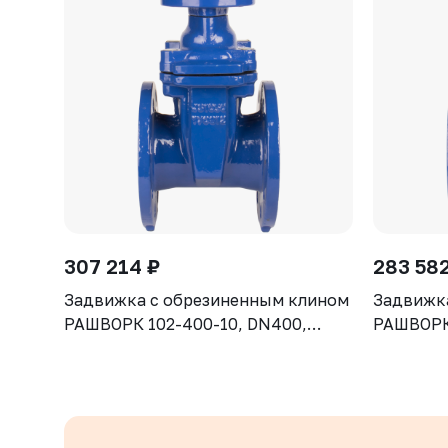
307 214 ₽
283 582
Задвижка с обрезиненным клином
Задвижк
РАШВОРК 102-400-10, DN400,
РАШВОРК 
PN10, корпус GGG50, клин - GGG50,
PN10, ко
уплотнение - EPDM, Ф/Ф, ISO5210,
уплотнен
с голым штоком
с голым