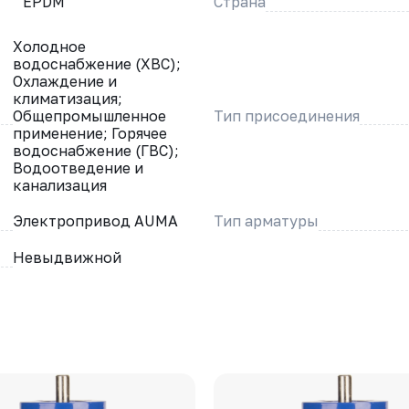
EPDM
Страна
Холодное
водоснабжение (ХВС);
Охлаждение и
климатизация;
Общепромышленное
Тип присоединения
применение; Горячее
водоснабжение (ГВС);
Водоотведение и
канализация
Электропривод AUMA
Тип арматуры
Невыдвижной