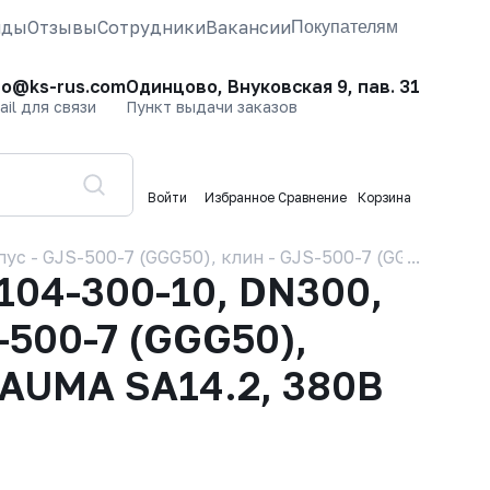
нды
Отзывы
Сотрудники
Вакансии
Покупателям
fo@ks-rus.com
Одинцово, Внуковская 9, пав. 31
ail для связи
Пункт выдачи заказов
Войти
Избранное
Сравнение
Корзина
 - GJS-500-7 (GGG50), клин - GJS-500-7 (GGG50), упл
04-300-10, DN300,
-500-7 (GGG50),
 AUMA SA14.2, 380В