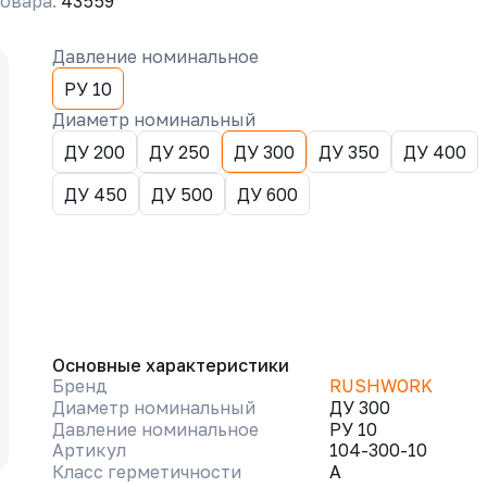
овара:
43559
Давление номинальное
РУ 10
Диаметр номинальный
ДУ 200
ДУ 250
ДУ 300
ДУ 350
ДУ 400
ДУ 450
ДУ 500
ДУ 600
Основные характеристики
Бренд
RUSHWORK
Диаметр номинальный
ДУ 300
Давление номинальное
РУ 10
Артикул
104-300-10
Класс герметичности
A