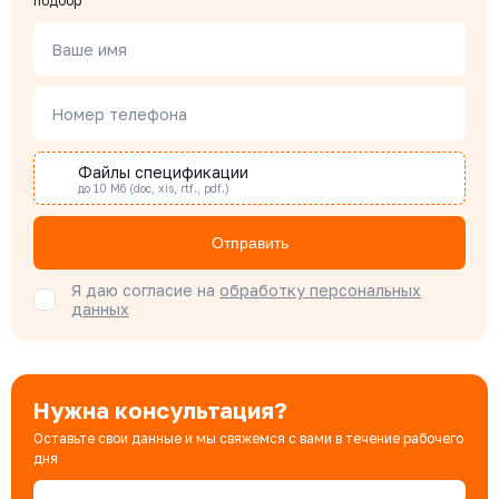
подбор
Менеджер по проектным продажам
Ваше имя
Наталья Гомонова
Номер телефона
Специалист отдела снабжения
Файлы спецификации
до 10 Мб (doc, xis, rtf., pdf.)
Бондарюк Евгения
Специалист отдела продаж
Отправить
Я даю согласие на
обработку персональных
данных
Нужна консультация?
Оставьте свои данные и мы свяжемся с вами в течение рабочего
дня