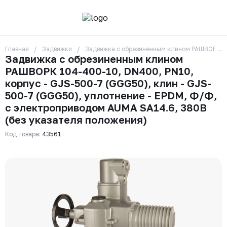
Главная
Задвижки
Задвижка с обрезиненным клином РАШВОРК 104
О компании
Задвижка с обрезиненным клином
Контакты
РАШВОРК 104-400-10, DN400, PN10,
Бренды
Отзывы
корпус - GJS-500-7 (GGG50), клин - GJS-
Сотрудники
500-7 (GGG50), уплотнение - EPDM, Ф/Ф,
Вакансии
с электроприводом AUMA SA14.6, 380В
Доставка
(без указателя положения)
Оплата
Вопрос-ответ
Код товара:
43561
Гарантии
Новости
Реквизиты
+7 (495) 215-24-81
zakaz325@ks-rus.com
Заказать звонок
Email для связи
Одинцово, Внуковская 9, пав. 31
Пункт выдачи заказов