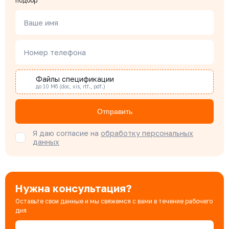
подбор
Менеджер по проектным продажам
Ваше имя
Наталья Гомонова
Номер телефона
Специалист отдела снабжения
Файлы спецификации
до 10 Мб (doc, xis, rtf., pdf.)
Бондарюк Евгения
Специалист отдела продаж
Отправить
Я даю согласие на
обработку персональных
данных
Нужна консультация?
Оставьте свои данные и мы свяжемся с вами в течение рабочего
дня