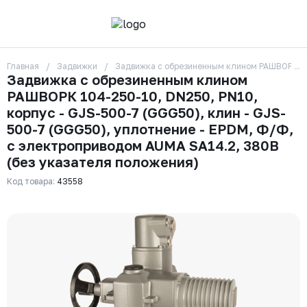
Главная
Задвижки
Задвижка с обрезиненным клином РАШВОРК 104
О компании
Задвижка с обрезиненным клином
Контакты
РАШВОРК 104-250-10, DN250, PN10,
Бренды
Отзывы
корпус - GJS-500-7 (GGG50), клин - GJS-
Сотрудники
500-7 (GGG50), уплотнение - EPDM, Ф/Ф,
Вакансии
с электроприводом AUMA SA14.2, 380В
Доставка
(без указателя положения)
Оплата
Вопрос-ответ
Код товара:
43558
Гарантии
Новости
Реквизиты
+7 (495) 215-24-81
zakaz325@ks-rus.com
Заказать звонок
Email для связи
Одинцово, Внуковская 9, пав. 31
Пункт выдачи заказов