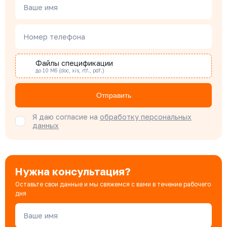
Ваше имя
Наталья Гомонова
Номер телефона
Специалист отдела снабжения
Файлы спецификации
до 10 Мб (doc, xis, rtf., pdf.)
Бондарюк Евгения
Специалист отдела продаж
Отправить
Я даю согласие на
обработку персональных
данных
Нужна консультация?
Оставьте свои данные и мы свяжемся с вами в течение рабочего
дня
Ваше имя