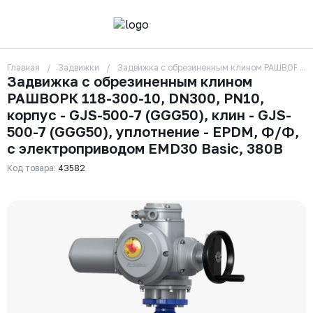
Главная
Задвижки
Задвижка с обрезиненным клином РАШВОРК 118
О компании
Задвижка с обрезиненным клином
Контакты
РАШВОРК 118-300-10, DN300, PN10,
Бренды
Отзывы
корпус - GJS-500-7 (GGG50), клин - GJS-
Сотрудники
500-7 (GGG50), уплотнение - EPDM, Ф/Ф,
Вакансии
с электроприводом EMD30 Basic, 380В
Доставка
Оплата
Код товара:
43582
Вопрос-ответ
Гарантии
Новости
Реквизиты
+7 (495) 215-24-81
zakaz325@ks-rus.com
Заказать звонок
Email для связи
Одинцово, Внуковская 9, пав. 31
Пункт выдачи заказов