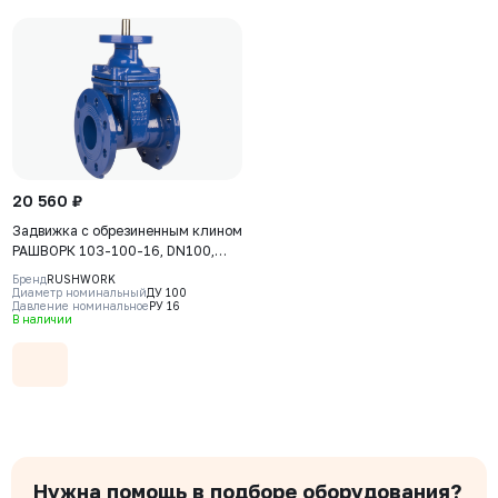
20 560 ₽
Задвижка с обрезиненным клином
РАШВОРК 103-100-16, DN100,
PN16, корпус-GJS-500-7
Бренд
RUSHWORK
(GGG50), клин-GJS-500-7
Диаметр номинальный
ДУ 100
Давление номинальное
РУ 16
(GGG50), уплотнение-EPDM, Ф/Ф,
В наличии
ISO5210, F10, с голым штоком
Нужна помощь в подборе оборудования?