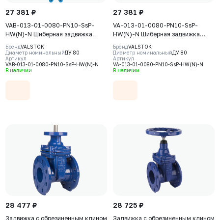
27 381 ₽
27 381 ₽
VAB-013-01-0080-PN10-SsP-
VA-013-01-0080-PN10-SsP-
HW(N)-N Шиберная задвижка
HW(N)-N Шиберная задвижка
Valstok, серия VAB, DN0080, PN10,
Valstok, серия VA, DN0080, PN10,
Бренд
VALSTOK
Бренд
VALSTOK
штурвал, невыдвижной шток,
штурвал, невыдвижной шток,
Диаметр номинальный
ДУ 80
Диаметр номинальный
ДУ 80
Артикул
Артикул
корпус GJS-400-15 (GGG40), нож
корпус GJS-400-15 (GGG40), нож
VAB-013-01-0080-PN10-SsP-HW(N)-N
VA-013-01-0080-PN10-SsP-HW(N)-N
AISI304, седловое уплотнение
AISI304, седловое уплотнение
В наличии
В наличии
NBR
NBR
28 477 ₽
28 725 ₽
Задвижка с обрезиненным клином
Задвижка с обрезиненным клином