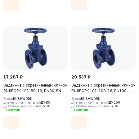
17 287 ₽
20 537 ₽
Задвижка с обрезиненным клином
Задвижка с обрезиненным клином
РАШВОРК 101-80-16, DN80, PN16,
РАШВОРК 101-100-16, DN100,
корпус - GJS-500-7 (GGG50),
PN16, корпус - GJS-500-7
Бренд
RUSHWORK
Бренд
RUSHWORK
клин - GJS-500-7 (GGG50),
(GGG50), клин - GJS-500-7
Диаметр номинальный
ДУ 80
Диаметр номинальный
ДУ 100
Давление номинальное
РУ 16
Давление номинальное
РУ 16
уплотнение - EPDM, Ф/Ф, штурвал
(GGG50), уплотнение - EPDM, Ф/
В наличии
В наличии
Ф, штурвал