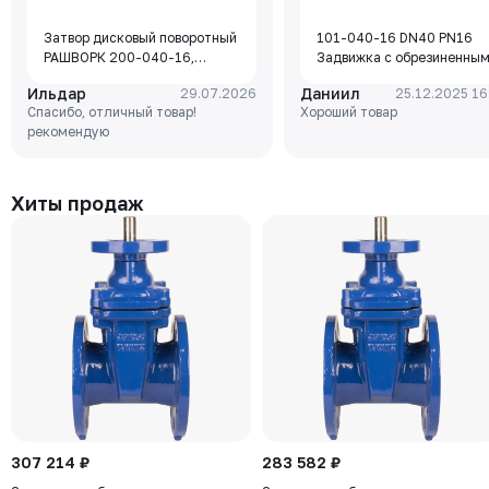
Затвор дисковый поворотный
101-040-16 DN40 PN16
РАШВОРК 200-040-16,
Задвижка с обрезиненны
DN040, PN16, корпус - GJL-
клином Rushwork, корпус-
Ильдар
Даниил
29.07.2026
25.12.2025 16
250 (GG25), диск - GJS-400-
чугун, клин-EPDM,
Спасибо, отличный товар!
Хороший товар
15 (GGG40), уплотнение -
Tmax=110°C Ф/Ф
рекомендую
EPDM, М/Ф, рукоятка
Хиты продаж
307 214 ₽
283 582 ₽