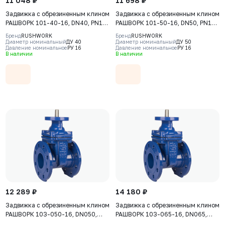
11 048 ₽
11 698 ₽
Задвижка с обрезиненным клином
Задвижка с обрезиненным клином
РАШВОРК 101-40-16, DN40, PN16,
РАШВОРК 101-50-16, DN50, PN16,
корпус - GJS-500-7 (GGG50),
корпус - GJS-500-7 (GGG50),
Бренд
RUSHWORK
Бренд
RUSHWORK
клин - GJS-500-7 (GGG50),
клин - GJS-500-7 (GGG50),
Диаметр номинальный
ДУ 40
Диаметр номинальный
ДУ 50
Давление номинальное
РУ 16
Давление номинальное
РУ 16
уплотнение - EPDM, Ф/Ф, штурвал
уплотнение - EPDM, Ф/Ф, штурвал
В наличии
В наличии
12 289 ₽
14 180 ₽
Задвижка с обрезиненным клином
Задвижка с обрезиненным клином
РАШВОРК 103-050-16, DN050,
РАШВОРК 103-065-16, DN065,
PN16, корпус-GJS-500-7
PN16, корпус-GJS-500-7