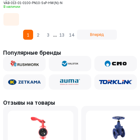
корпус GJS-400-15 (GGG40), нож
VAB-013-01-0100-PN10-SsP-HW(N)-N
AISI304, седловое уплотнение
В наличии
NBR
...
1
2
3
13
14
Вперёд
Популярные бренды
Отзывы на товары