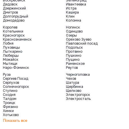
Воскресенск
Зеленоград
Дедовск
Ивантеевка
Дзержинский
Истра
Дмитров
Кашира
Долгопрудный
Клин
Домодедово
Коломна
Королев
Ногинск
Котельники
Одинцово
Красногорск
Озеры
Краснознаменск
Орехово Зуево
Лобня
Павловский посад
Луховицы
Подольск
Лыткарино
Протвино
Люберцы
Пушкино
Можайск
Пущино
Мытищи
Раменское
Наро-Фоминск
Реутов
Руза
Черноголовка
Сергиев Посад
Чехов
Серпухов
Шатура
Солнечногорск
Щербинка
Ступино
Щелково
Сходня
Электрогорск
Талдом
Электросталь
Троицк
Фрязино
Химки
Хотьково
Показать все