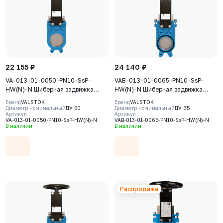
22 155 ₽
24 140 ₽
VA-013-01-0050-PN10-SsP-
VAB-013-01-0065-PN10-SsP-
HW(N)-N Шиберная задвижка
HW(N)-N Шиберная задвижка
Valstok, серия VA, DN0050, PN10,
Valstok, серия VAB, DN0065, PN10,
Бренд
VALSTOK
Бренд
VALSTOK
штурвал, невыдвижной шток,
штурвал, невыдвижной шток,
Диаметр номинальный
ДУ 50
Диаметр номинальный
ДУ 65
Артикул
Артикул
корпус GJS-400-15 (GGG40), нож
корпус GJS-400-15 (GGG40), нож
VA-013-01-0050-PN10-SsP-HW(N)-N
VAB-013-01-0065-PN10-SsP-HW(N)-N
AISI304, седловое уплотнение
AISI304, седловое уплотнение
В наличии
В наличии
NBR
NBR
Распродажа