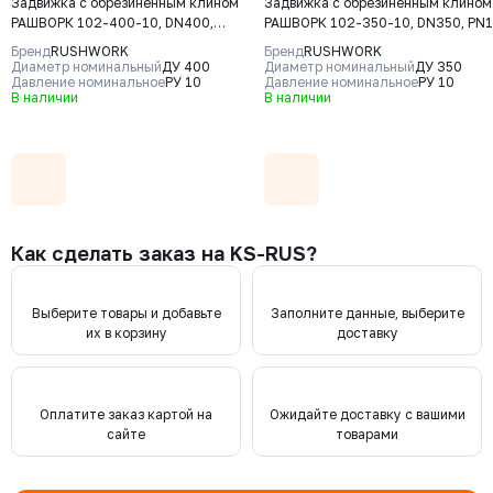
Задвижка с обрезиненным клином
Задвижка с обрезиненным клином
РАШВОРК 102-400-10, DN400,
РАШВОРК 102-350-10, DN350, PN1
PN10, корпус GGG50, клин - GGG50,
корпус GGG50, клин - GGG50,
Бренд
RUSHWORK
Бренд
RUSHWORK
уплотнение - EPDM, Ф/Ф, ISO5210, с
уплотнение - EPDM, Ф/Ф, ISO5210,
Диаметр номинальный
ДУ 400
Диаметр номинальный
ДУ 350
голым штоком
Давление номинальное
РУ 10
голым штоком
Давление номинальное
РУ 10
В наличии
В наличии
Как сделать заказ на KS-RUS?
Выберите товары и добавьте
Заполните данные, выберите
их в корзину
доставку
Оплатите заказ картой на
Ожидайте доставку с вашими
сайте
товарами