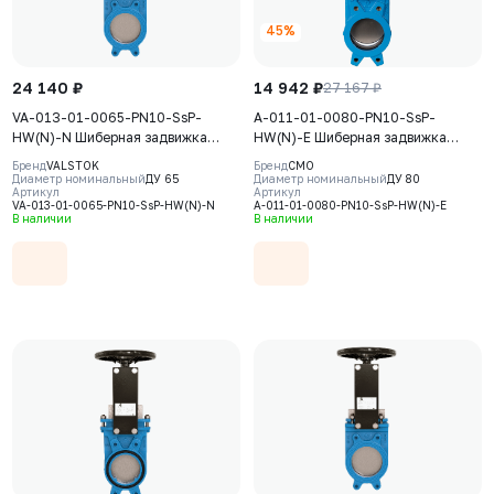
45%
24 140 ₽
14 942 ₽
27 167 ₽
VA-013-01-0065-PN10-SsP-
A-011-01-0080-PN10-SsP-
HW(N)-N Шиберная задвижка
HW(N)-E Шиберная задвижка
Valstok, серия VA, DN0065, PN10,
CMO, серия А, DN0080, РN10,
Бренд
VALSTOK
Бренд
CMO
штурвал, невыдвижной шток,
штурвал, невыдвижной шток,
Диаметр номинальный
ДУ 65
Диаметр номинальный
ДУ 80
Артикул
Артикул
корпус GJS-400-15 (GGG40), нож
корпус GJL-250 (GG25), нож
VA-013-01-0065-PN10-SsP-HW(N)-N
A-011-01-0080-PN10-SsP-HW(N)-E
AISI304, седловое уплотнение
AISI304, седловое уплотнение
В наличии
В наличии
NBR
EPDM