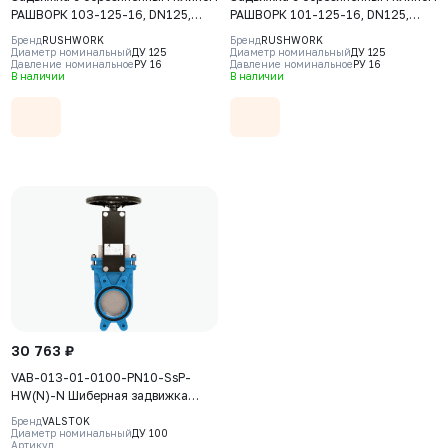
РАШВОРК 103-125-16, DN125,
РАШВОРК 101-125-16, DN125,
PN16, корпус-GJS-500-7
PN16, корпус - GJS-500-7
Бренд
RUSHWORK
Бренд
RUSHWORK
(GGG50), клин-GJS-500-7
(GGG50), клин - GJS-500-7
Диаметр номинальный
ДУ 125
Диаметр номинальный
ДУ 125
Давление номинальное
РУ 16
Давление номинальное
РУ 16
(GGG50), уплотнение-EPDM, Ф/Ф,
(GGG50), уплотнение - EPDM, Ф/
В наличии
В наличии
ISO5210, F10, с голым штоком
Ф, штурвал
30 763 ₽
VAB-013-01-0100-PN10-SsP-
HW(N)-N Шиберная задвижка
Valstok, серия VAB, DN0100, PN10,
Бренд
VALSTOK
штурвал, невыдвижной шток,
Диаметр номинальный
ДУ 100
Артикул