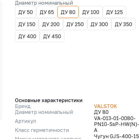
Диаметр номинальный
ДУ 50
ДУ 65
ДУ 80
ДУ 100
ДУ 125
ДУ 150
ДУ 200
ДУ 250
ДУ 300
ДУ 350
ДУ 400
ДУ 450
Основные характеристики
Бренд
VALSTOK
Диаметр номинальный
ДУ 80
VA-013-01-0080-
Артикул
PN10-SsP-HW(N)
Класс герметичности
A
Чугун GJS-400-15