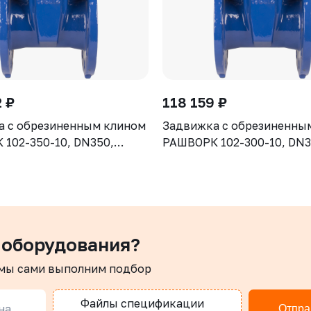
 ₽
118 159 ₽
а с обрезиненным клином
Задвижка с обрезиненны
102-350-10, DN350,
РАШВОРК 102-300-10, DN3
рпус GGG50, клин - GGG50,
PN10, корпус GGG50, клин
ие - EPDM, Ф/Ф, ISO5210,
уплотнение - EPDM, Ф/Ф, 
 штоком
с голым штоком
 оборудования?
 мы сами выполним подбор
Файлы спецификации
на
Отпра