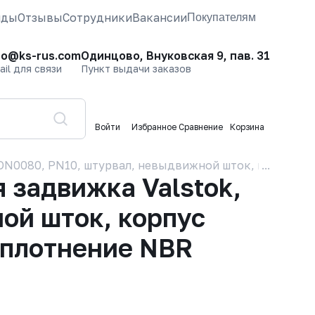
нды
Отзывы
Сотрудники
Вакансии
Покупателям
fo@ks-rus.com
Одинцово, Внуковская 9, пав. 31
ail для связи
Пункт выдачи заказов
Войти
Избранное
Сравнение
Корзина
DN0080, PN10, штурвал, невыдвижной шток, корпус GJ
задвижка Valstok,
ой шток, корпус
уплотнение NBR