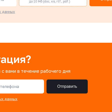
до 10 Мб (doc, xis, rtf., pdf.)
х данных
тация?
 с вами в течение рабочего дня
телефона
Отправить
ых данных