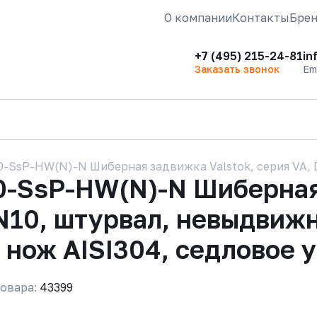
О компании
Контакты
Бре
+7 (495) 215-24-81
in
Заказать звонок
Em
-SsP-HW(N)-N Шиберная задвижка Valstok, серия VA, 
0-SsP-HW(N)-N Шиберная 
N10, штурвал, невыдвижн
 нож AISI304, седловое 
овара:
43399