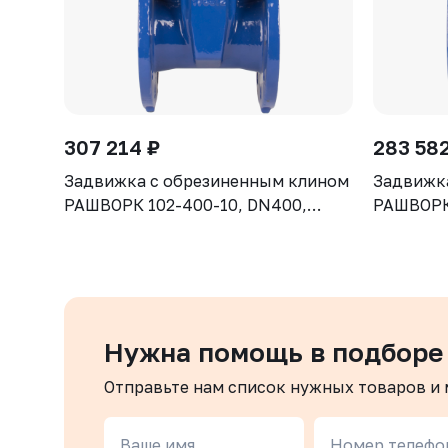
307 214 ₽
283 582
Задвижка с обрезиненным клином
Задвижк
РАШВОРК 102-400-10, DN400,
РАШВОРК 
PN10, корпус GGG50, клин - GGG50,
PN10, ко
уплотнение - EPDM, Ф/Ф, ISO5210,
уплотнен
с голым штоком
с голым
Нужна помощь в подборе
Отправьте нам список нужных товаров и
Ваше имя
Номер телефо