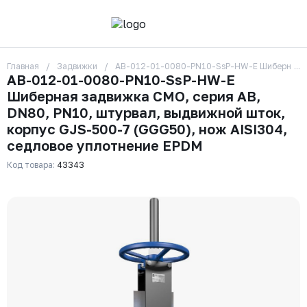
Главная
Задвижки
AB-012-01-0080-PN10-SsP-HW-E Шиберная задв
О компании
AB-012-01-0080-PN10-SsP-HW-E
Контакты
Шиберная задвижка CMO, серия АВ,
Бренды
Отзывы
DN80, РN10, штурвал, выдвижной шток,
Сотрудники
корпус GJS-500-7 (GGG50), нож AISI304,
Вакансии
седловое уплотнение EPDM
Доставка
Оплата
Код товара:
43343
Вопрос-ответ
Гарантии
Новости
Реквизиты
+7 (495) 215-24-81
zakaz325@ks-rus.com
Заказать звонок
Email для связи
Одинцово, Внуковская 9, пав. 31
Пункт выдачи заказов