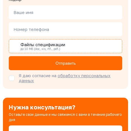
Менеджер по проектным продажам
Ваше имя
Наталья Гомонова
Номер телефона
Специалист отдела снабжения
Файлы спецификации
до 10 Мб (doc, xis, rtf., pdf.)
Бондарюк Евгения
Специалист отдела продаж
Отправить
Я даю согласие на
обработку персональных
данных
Нужна консультация?
Оставьте свои данные и мы свяжемся с вами в течение рабочего
дня