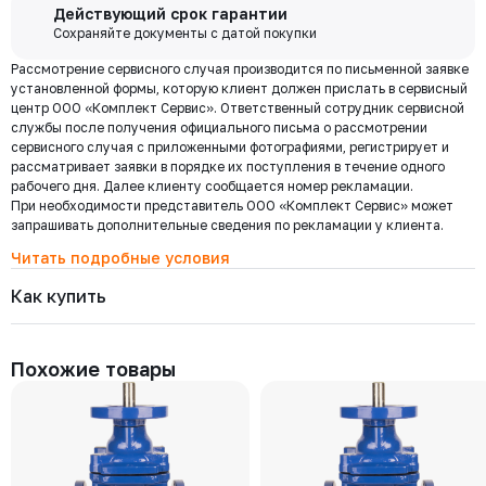
Бесплатная
Действующий срок гарантии
доставка по
Сохраняйте документы с датой покупки
Мы используем ЭДО Контур.Диадок.
Москве и
Рассмотрение сервисного случая производится по письменной заявке
Обмен документами через Диадок это обмен и подписание
области при
установленной формы, которую клиент должен прислать в сервисный
любых документов без дублирования на бумаге. Приглашаем Вас
центр ООО «Комплект Сервис». Ответственный сотрудник сервисной
приступить к работе по обмену документами в электронном
заказе от 30
службы после получения официального письма о рассмотрении
виде.
000 ₽
сервисного случая с приложенными фотографиями, регистрирует и
Подробнее
рассматривает заявки в порядке их поступления в течение одного
рабочего дня. Далее клиенту сообщается номер рекламации.
При необходимости представитель ООО «Комплект Сервис» может
Региональная доставка
запрашивать дополнительные сведения по рекламации у клиента.
Мы стремимся сократить издержки по доставке заказов для наших
клиентов!
Читать подробные условия
Поэтому предлагаем бесплатно доставить Ваш товар до ТК в г.
Как купить
Москве. Условия доставки до терминалов ТК в других городах
уточняйте у менеджера.
Стоимость доставки зависит от тарифов транспортной компании, веса,
габаритов и конечного пункта назначения. Услуги по доставке от
Похожие товары
терминала ТК оплачиваются отдельно.
Самовывоз
Осуществляется с
8:00 до 17:30 после полной оплаты заказа и по
Выберите товары и добавьте
Заполните данные, выберите
предварительной договоренности с менеджером. Важно: Ваш
их в корзину
доставку
представитель должен иметь надлежаще заполненную доверенность