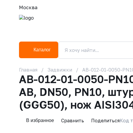
Москва
Каталог
Главная
Задвижки
AB-012-01-0050-PN10
AB-012-01-0050-PN1
АВ, DN50, РN10, шту
(GGG50), нож AISI30
Сравнить
Поделиться
Код т
В избранное