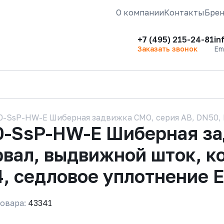
О компании
Контакты
Бре
+7 (495) 215-24-81
in
Заказать звонок
Em
-SsP-HW-E Шиберная задвижка CMO, серия АВ, DN50, 
0-SsP-HW-E Шиберная за
рвал, выдвижной шток, к
4, седловое уплотнение
овара:
43341