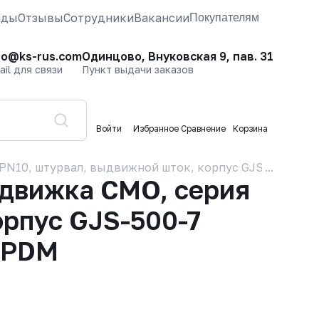
нды
Отзывы
Сотрудники
Вакансии
Покупателям
fo@ks-rus.com
Одинцово, Внуковская 9, пав. 31
ail для связи
Пункт выдачи заказов
Войти
Избранное
Сравнение
Корзина
РN10, штурвал, выдвижной шток, корпус GJS-500-7 (G
движка CMO, серия
орпус GJS-500-7
 EPDM