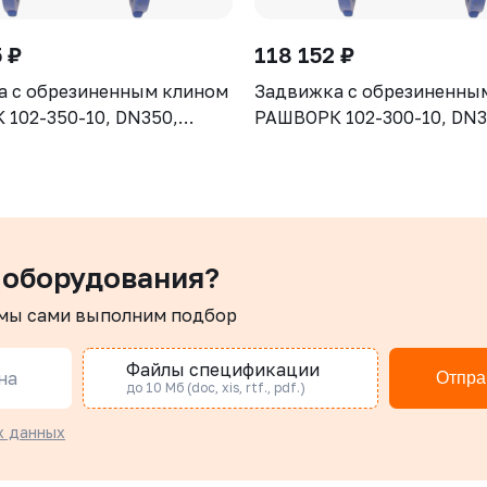
 ₽
118 152 ₽
а с обрезиненным клином
Задвижка с обрезиненны
102-350-10, DN350,
РАШВОРК 102-300-10, DN3
рпус GGG50, клин - GGG50,
PN10, корпус GGG50, клин
ие - EPDM, Ф/Ф, ISO5210,
уплотнение - EPDM, Ф/Ф, 
 штоком
с голым штоком
 оборудования?
 мы сами выполним подбор
Файлы спецификации
на
Отпра
до 10 Мб (doc, xis, rtf., pdf.)
х данных