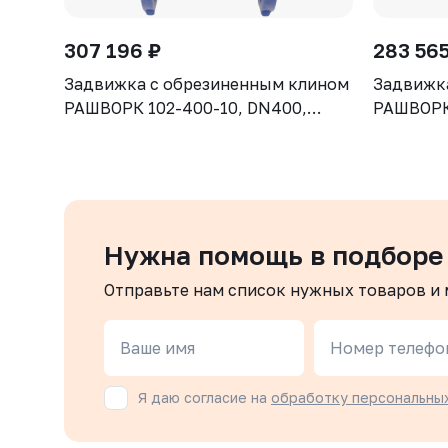
307 196 ₽
283 565
Задвижка с обрезиненным клином
Задвижк
РАШВОРК 102-400-10, DN400,
РАШВОРК 
PN10, корпус GGG50, клин - GGG50,
PN10, ко
уплотнение - EPDM, Ф/Ф, ISO5210,
уплотнен
с голым штоком
с голым
Нужна помощь в подборе
Отправьте нам список нужных товаров и
Ваше имя
Номер телефо
Я даю согласие на
обработку персональны