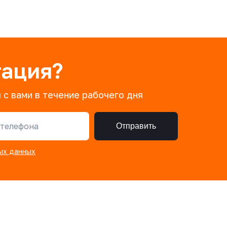
тация?
 с вами в течение рабочего дня
телефона
Отправить
ых данных