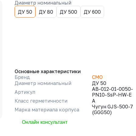
Диаметр номинальный
ДУ 50
ДУ 80
ДУ 500
ДУ 600
Основные характеристики
Бренд
CMO
Диаметр номинальный
ДУ 50
AB-012-01-0050-
Артикул
PN10-SsP-HW-E
Класс герметичности
A
Чугун GJS-500-7
Марка материала корпуса
(GGG50)
Онлайн консультант