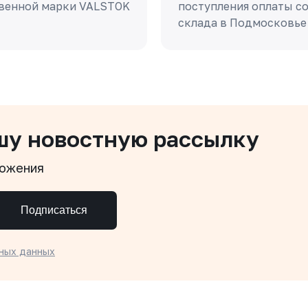
венной марки VALSTOK
поступления оплаты с
склада в Подмосковье
шу новостную рассылку
ложения
Подписаться
ных данных