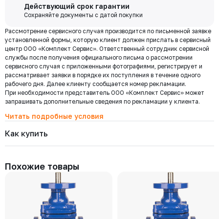
Бесплатная
Действующий срок гарантии
доставка по
Сохраняйте документы с датой покупки
Мы используем ЭДО Контур.Диадок.
Москве и
Рассмотрение сервисного случая производится по письменной заявке
Обмен документами через Диадок это обмен и подписание
области при
установленной формы, которую клиент должен прислать в сервисный
любых документов без дублирования на бумаге. Приглашаем Вас
центр ООО «Комплект Сервис». Ответственный сотрудник сервисной
приступить к работе по обмену документами в электронном
заказе от 30
службы после получения официального письма о рассмотрении
виде.
000 ₽
сервисного случая с приложенными фотографиями, регистрирует и
Подробнее
рассматривает заявки в порядке их поступления в течение одного
рабочего дня. Далее клиенту сообщается номер рекламации.
При необходимости представитель ООО «Комплект Сервис» может
Региональная доставка
запрашивать дополнительные сведения по рекламации у клиента.
Мы стремимся сократить издержки по доставке заказов для наших
клиентов!
Читать подробные условия
Поэтому предлагаем бесплатно доставить Ваш товар до ТК в г.
Как купить
Москве. Условия доставки до терминалов ТК в других городах
уточняйте у менеджера.
Стоимость доставки зависит от тарифов транспортной компании, веса,
габаритов и конечного пункта назначения. Услуги по доставке от
Похожие товары
терминала ТК оплачиваются отдельно.
Самовывоз
Осуществляется с
8:00 до 17:30 после полной оплаты заказа и по
Выберите товары и добавьте
Заполните данные, выберите
предварительной договоренности с менеджером. Важно: Ваш
их в корзину
доставку
представитель должен иметь надлежаще заполненную доверенность