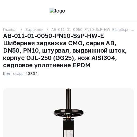
Главная
Задвижки
AB-011-01-0050-PN10-SsP-HW-E Шиберная задв
О компании
AB-011-01-0050-PN10-SsP-HW-E
Контакты
Шиберная задвижка CMO, серия АВ,
Бренды
Отзывы
DN50, РN10, штурвал, выдвижной шток,
Сотрудники
корпус GJL-250 (GG25), нож AISI304,
Вакансии
седловое уплотнение EPDM
Доставка
Оплата
Код товара:
43334
Вопрос-ответ
Гарантии
Новости
Реквизиты
+7 (495) 215-24-81
zakaz325@ks-rus.com
Заказать звонок
Email для связи
Одинцово, Внуковская 9, пав. 31
Пункт выдачи заказов