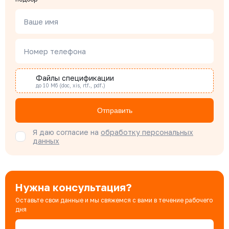
Менеджер по проектным продажам
Ваше имя
Наталья Гомонова
Номер телефона
Специалист отдела снабжения
Файлы спецификации
до 10 Мб (doc, xis, rtf., pdf.)
Бондарюк Евгения
Специалист отдела продаж
Отправить
Я даю согласие на
обработку персональных
данных
Нужна консультация?
Оставьте свои данные и мы свяжемся с вами в течение рабочего
дня