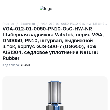
Главная
Задвижки
VGA-012-01-0050-PN10-GsC-HW-NR Шиберная за
О компании
VGA-012-01-0050-PN10-GsC-HW-NR
Контакты
Шиберная задвижка Valstok, серия VGA,
Бренды
Отзывы
DN0050, PN10, штурвал, выдвижной
Сотрудники
шток, корпус GJS-500-7 (GGG50), нож
Вакансии
AISI304, седловое уплотнение Natural
Доставка
Rubber
Оплата
Вопрос-ответ
Код товара:
43453
Гарантии
Новости
Реквизиты
+7 (495) 215-24-81
zakaz325@ks-rus.com
Заказать звонок
Email для связи
Одинцово, Внуковская 9, пав. 31
Пункт выдачи заказов