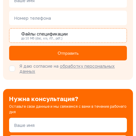
Ваше имя
Наталья Гомонова
Номер телефона
Специалист отдела снабжения
Файлы спецификации
до 10 Мб (doc, xis, rtf., pdf.)
Бондарюк Евгения
Специалист отдела продаж
Отправить
Я даю согласие на
обработку персональных
данных
Нужна консультация?
Оставьте свои данные и мы свяжемся с вами в течение рабочего
дня
Ваше имя