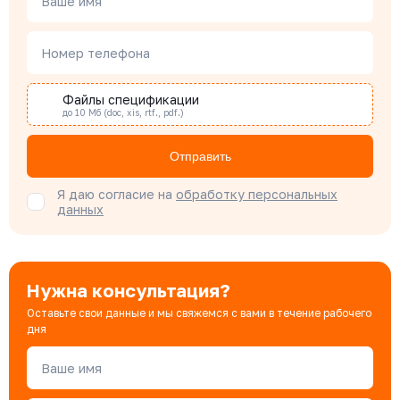
Ваше имя
Наталья Гомонова
Номер телефона
Специалист отдела снабжения
Файлы спецификации
до 10 Мб (doc, xis, rtf., pdf.)
Бондарюк Евгения
Специалист отдела продаж
Отправить
Я даю согласие на
обработку персональных
данных
Нужна консультация?
Оставьте свои данные и мы свяжемся с вами в течение рабочего
дня
Ваше имя