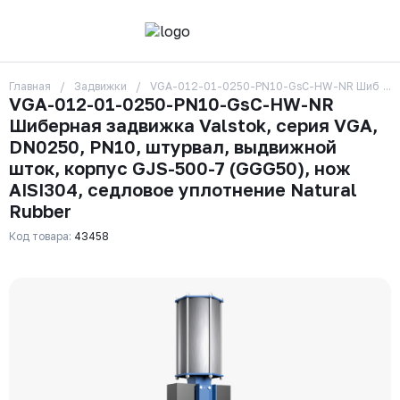
Главная
Задвижки
VGA-012-01-0250-PN10-GsC-HW-NR Шиберная за
О компании
VGA-012-01-0250-PN10-GsC-HW-NR
Контакты
Шиберная задвижка Valstok, серия VGA,
Бренды
Отзывы
DN0250, PN10, штурвал, выдвижной
Сотрудники
шток, корпус GJS-500-7 (GGG50), нож
Вакансии
AISI304, седловое уплотнение Natural
Доставка
Rubber
Оплата
Вопрос-ответ
Код товара:
43458
Гарантии
Новости
Реквизиты
+7 (495) 215-24-81
zakaz325@ks-rus.com
Заказать звонок
Email для связи
Одинцово, Внуковская 9, пав. 31
Пункт выдачи заказов