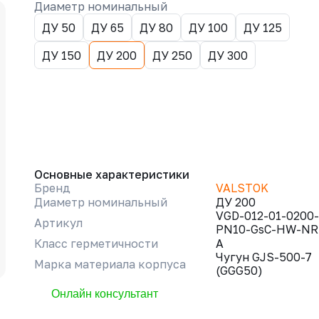
Диаметр номинальный
ДУ 50
ДУ 65
ДУ 80
ДУ 100
ДУ 125
ДУ 150
ДУ 200
ДУ 250
ДУ 300
Основные характеристики
Бренд
VALSTOK
Диаметр номинальный
ДУ 200
VGD-012-01-0200-
Артикул
PN10-GsC-HW-NR
Класс герметичности
A
Чугун GJS-500-7
Марка материала корпуса
(GGG50)
Онлайн консультант