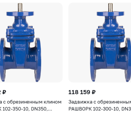
 ₽
118 159 ₽
а с обрезиненным клином
Задвижка с обрезиненны
102-350-10, DN350,
РАШВОРК 102-300-10, DN3
рпус GGG50, клин - GGG50,
PN10, корпус GGG50, клин
ие - EPDM, Ф/Ф, ISO5210,
уплотнение - EPDM, Ф/Ф, 
 штоком
с голым штоком