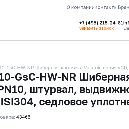
О компании
Контакты
Бре
+7 (495) 215-24-81
in
Заказать звонок
Em
0-GsC-HW-NR Шиберная задвижка Valstok, серия VGD, 
10-GsC-HW-NR Шиберная 
PN10, штурвал, выдвижно
ISI304, седловое уплотн
овара:
43468