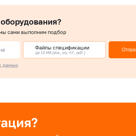
 оборудования?
 мы сами выполним подбор
Файлы спецификации
на
Отпра
до 10 Мб (doc, xis, rtf., pdf.)
х данных
тация?