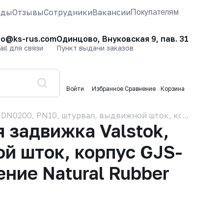
нды
Отзывы
Сотрудники
Вакансии
Покупателям
fo@ks-rus.com
Одинцово, Внуковская 9, пав. 31
ail для связи
Пункт выдачи заказов
Войти
Избранное
Сравнение
Корзина
DN0200, PN10, штурвал, выдвижной шток, корпус GJS-5
задвижка Valstok,
й шток, корпус GJS-
ение Natural Rubber