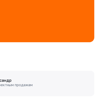
сандр
оектным продажам