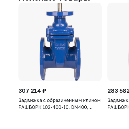
307 214 ₽
283 582
Задвижка с обрезиненным клином
Задвижк
РАШВОРК 102-400-10, DN400,
РАШВОРК 
PN10, корпус GGG50, клин - GGG50,
PN10, ко
уплотнение - EPDM, Ф/Ф, ISO5210,
уплотнен
с голым штоком
с голым