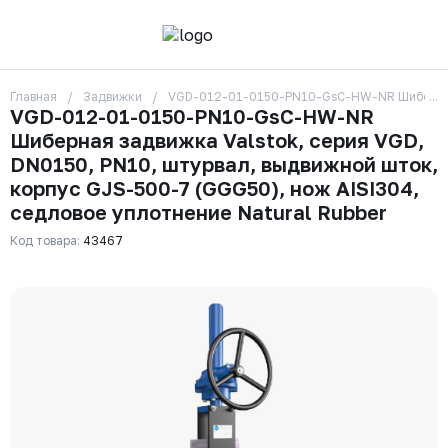
Главная
Задвижки
VGD-012-01-0150-PN10-GsC-HW-NR Шиберная за
О компании
VGD-012-01-0150-PN10-GsC-HW-NR
Контакты
Шиберная задвижка Valstok, серия VGD,
Бренды
Отзывы
DN0150, PN10, штурвал, выдвижной шток,
Сотрудники
корпус GJS-500-7 (GGG50), нож AISI304,
Вакансии
седловое уплотнение Natural Rubber
Доставка
Оплата
Код товара:
43467
Вопрос-ответ
Гарантии
Новости
Реквизиты
+7 (495) 215-24-81
zakaz325@ks-rus.com
Заказать звонок
Email для связи
Одинцово, Внуковская 9, пав. 31
Пункт выдачи заказов