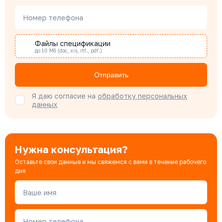
Наталья Гомонова
Номер телефона
Специалист отдела снабжения
Файлы спецификации
до 10 Мб (doc, xis, rtf., pdf.)
Бондарюк Евгения
Специалист отдела продаж
Отправить
Я даю согласие на
обработку персональных
данных
Нужна консультация?
Оставьте свои данные и мы свяжемся с вами в течение рабочего
дня
Ваше имя
Номер телефона