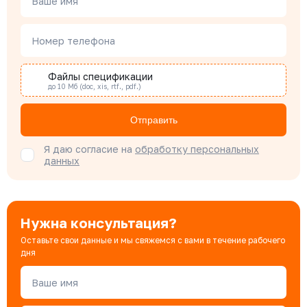
Ваше имя
Наталья Гомонова
Номер телефона
Специалист отдела снабжения
Файлы спецификации
до 10 Мб (doc, xis, rtf., pdf.)
Бондарюк Евгения
Специалист отдела продаж
Отправить
Я даю согласие на
обработку персональных
данных
Нужна консультация?
Оставьте свои данные и мы свяжемся с вами в течение рабочего
дня
Ваше имя