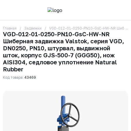
Главная
Задвижки
VGD-012-01-0250-PN10-GsC-HW-NR Шиберная за
О компании
VGD-012-01-0250-PN10-GsC-HW-NR
Контакты
Шиберная задвижка Valstok, серия VGD,
Бренды
Отзывы
DN0250, PN10, штурвал, выдвижной
Сотрудники
шток, корпус GJS-500-7 (GGG50), нож
Вакансии
AISI304, седловое уплотнение Natural
Доставка
Rubber
Оплата
Вопрос-ответ
Код товара:
43469
Гарантии
Новости
Реквизиты
+7 (495) 215-24-81
zakaz325@ks-rus.com
Заказать звонок
Email для связи
Одинцово, Внуковская 9, пав. 31
Пункт выдачи заказов