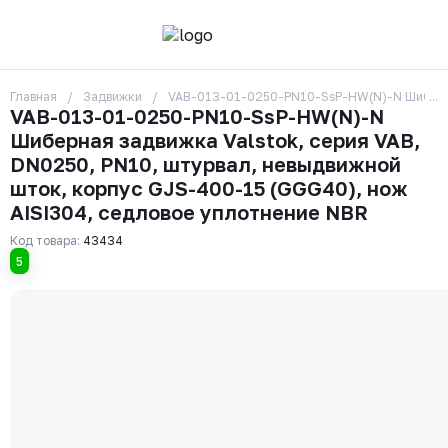
Главная
Задвижки
VAB-013-01-0250-PN10-SsP-HW(N)-N Шиберная 
О компании
VAB-013-01-0250-PN10-SsP-HW(N)-N
Контакты
Шиберная задвижка Valstok, серия VAB,
Бренды
Отзывы
DN0250, PN10, штурвал, невыдвижной
Сотрудники
шток, корпус GJS-400-15 (GGG40), нож
Вакансии
AISI304, седловое уплотнение NBR
Доставка
Оплата
Код товара:
43434
Вопрос-ответ
5
Гарантии
Новости
Реквизиты
+7 (495) 215-24-81
zakaz325@ks-rus.com
Заказать звонок
Email для связи
Одинцово, Внуковская 9, пав. 31
Пункт выдачи заказов