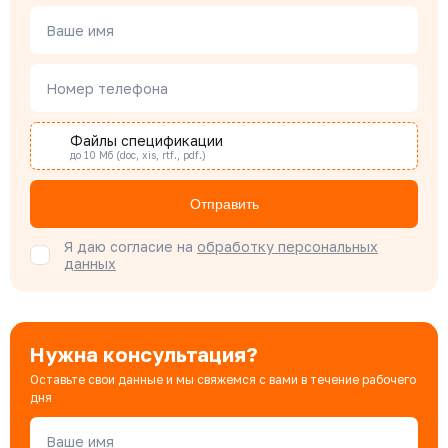
Ваше имя
Наталья Гомонова
Номер телефона
Специалист отдела снабжения
Файлы спецификации
до 10 Мб (doc, xis, rtf., pdf.)
Бондарюк Евгения
Специалист отдела продаж
Отправить
Я даю согласие на
обработку персональных
данных
Нужна консультация?
Оставьте свои данные и мы свяжемся с вами в течение рабочего
дня
Ваше имя