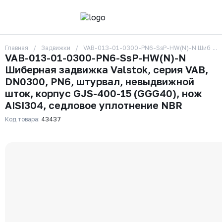
Главная
Задвижки
VAB-013-01-0300-PN6-SsP-HW(N)-N Шиберная з
О компании
VAB-013-01-0300-PN6-SsP-HW(N)-N
Контакты
Шиберная задвижка Valstok, серия VAB,
Бренды
Отзывы
DN0300, PN6, штурвал, невыдвижной
Сотрудники
шток, корпус GJS-400-15 (GGG40), нож
Вакансии
AISI304, седловое уплотнение NBR
Доставка
Оплата
Код товара:
43437
Вопрос-ответ
Гарантии
Новости
Реквизиты
+7 (495) 215-24-81
zakaz325@ks-rus.com
Заказать звонок
Email для связи
Одинцово, Внуковская 9, пав. 31
Пункт выдачи заказов