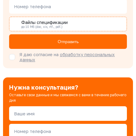
Наталья Гомонова
Номер телефона
Специалист отдела снабжения
Файлы спецификации
до 10 Мб (doc, xis, rtf., pdf.)
Бондарюк Евгения
Специалист отдела продаж
Отправить
Я даю согласие на
обработку персональных
данных
Нужна консультация?
Оставьте свои данные и мы свяжемся с вами в течение рабочего
дня
Ваше имя
Номер телефона